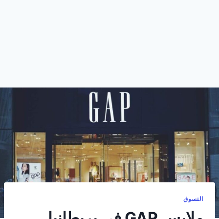
التسوق
ملابس GAP في بريطانيا