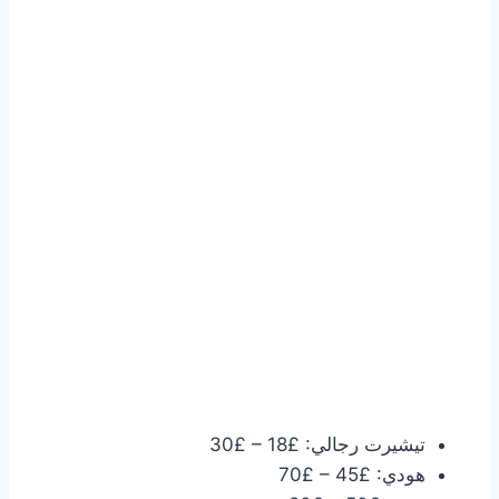
تيشيرت رجالي: £18 – £30
هودي: £45 – £70