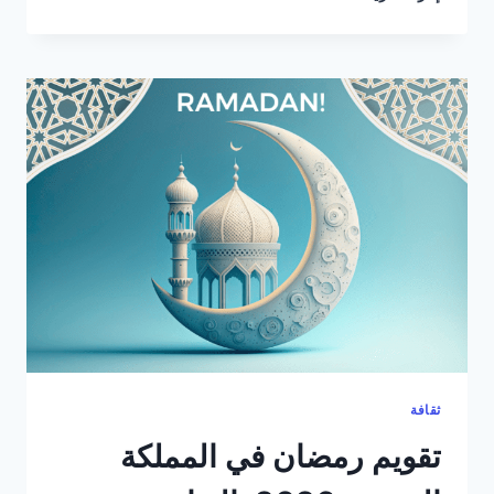
برلمان
المملكة
المتحدة
في
2026:
من
يحكم
فعلاً
وكيف
تُصنع
القوانين
ثقافة
تقويم رمضان في المملكة