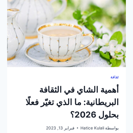
التواريخ
المؤكدة،
أوقات
الصيام،
وما
لا
يخبرك
به
أحد
ثقافة
أهمية الشاي في الثقافة
البريطانية: ما الذي تغيّر فعلًا
بحلول 2026؟
بواسطة
Hatice Kulali
فبراير 13, 2023