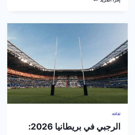
إقرأ المزيد
التعليم
في
المملكة
المتحدة
2026:
ما
لا
يخبرك
به
أحد
عن
المدارس
والجامعات
البريطانية
ثقافة
الرجبي في بريطانيا 2026: