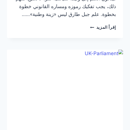
ذلك، يجب تفكيك رموزه ومساره القانوني خطوة
بخطوة. علم جبل طارق ليس «زينة وطنية»……
علم
إقرأ المزيد
جبل
طارق
في
2026:
لماذا
ليس
مجرد
تصميم
بل
وثيقة
سيادة