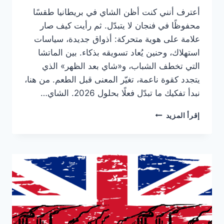
أعترف أنني كنت أظن الشاي في بريطانيا طقسًا
محفوظًا في فنجان لا يتبدّل. ثم رأيت كيف صار
علامة على هوية متحركة: أذواق جديدة، سياسات
استهلاك، وحنين يُعاد تسويقه بذكاء. بين الماتشا
التي تخطف الشباب، و«شاي بعد الظهر» الذي
يتجدد كقوة ناعمة، تغيّر المعنى قبل الطعم. من هنا،
نبدأ تفكيك ما تبدّل فعلًا بحلول 2026. الشاي…
أهمية
إقرأ المزيد
الشاي
في
الثقافة
البريطانية:
ما
الذي
تغيّر
فعلًا
بحلول
2026؟