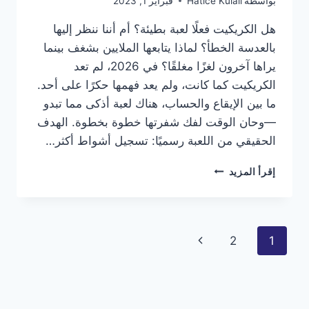
بواسطة
Hatice Kulali
فبراير 1, 2023
هل الكريكيت فعلًا لعبة بطيئة؟ أم أننا ننظر إليها
بالعدسة الخطأ؟ لماذا يتابعها الملايين بشغف بينما
يراها آخرون لغزًا مغلقًا؟ في 2026، لم تعد
الكريكيت كما كانت، ولم يعد فهمها حكرًا على أحد.
ما بين الإيقاع والحساب، هناك لعبة أذكى مما تبدو
—وحان الوقت لفك شفرتها خطوة بخطوة. الهدف
الحقيقي من اللعبة رسميًا: تسجيل أشواط أكثر…
الكريكيت
إقرأ المزيد
في
2026:
دليلك
الكامل
تنقل
الصفحة
2
1
لفهم
اللعبة
الصفحة
التالية
التي
يسيء
الجميع