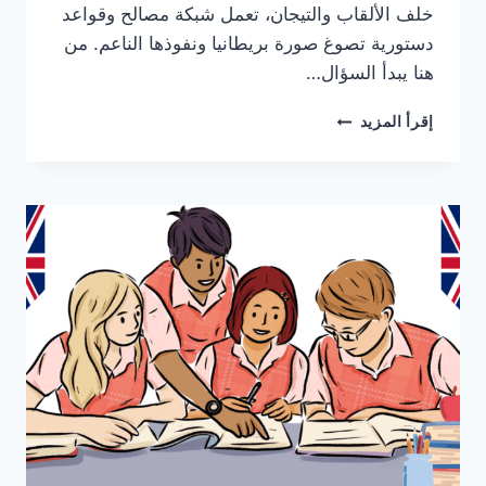
خلف الألقاب والتيجان، تعمل شبكة مصالح وقواعد
دستورية تصوغ صورة بريطانيا ونفوذها الناعم. من
هنا يبدأ السؤال…
العائلة
إقرأ المزيد
المالكة
في
المملكة
المتحدة:
ما
الذي
تمثله
فعليًا
بريطانيا
في
2026؟