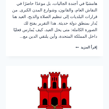
هامشيًا في أجندة الجاليات، بل موعدًا حاضرًا في
النقاش العام، والقانون، وشوارع المدن الكبرى. من
قرارات البلديات إلى تنظيم الصلاة والذبح، العيد هنا
يُدار بمنطق دولة حديثة. هذا التقرير يفتح لك
الصورة الكاملة: متى يحل العيد، كيف يُمارس فعليًا
داخل المملكة المتحدة، وأين يلتقي الدين مع…
عيد
إقرأ المزيد
الأضحى
في
المملكة
المتحدة
2026:
ليس
يومًا
واحدًا…
بل
خريطة
حياة
كاملة