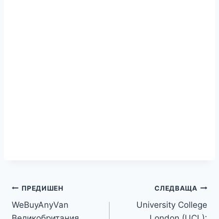
Навигация
ПРЕДИШЕН
СЛЕДВАЩА
WeBuyAnyVan
University College
Великобритания
London (UCL):