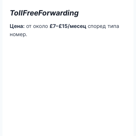
TollFreeForwarding
Цена:
от около
£7–£15/месец
според типа
номер.