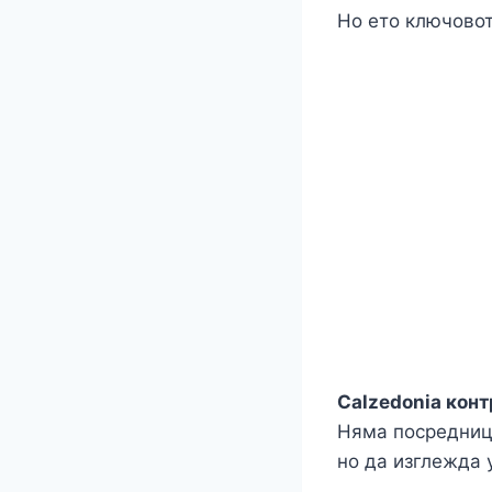
Но ето ключовот
Calzedonia кон
Няма посредници
но да изглежда 