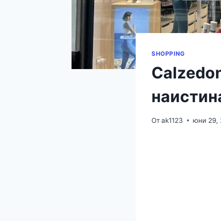
SHOPPING
Calzedo
наистина
От
ak1123
юни 29,