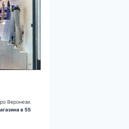
ро Веронези.
агазина в 55