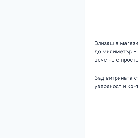
Влизаш в магази
до милиметър – 
вече не е прост
Зад витрината с
увереност и кон