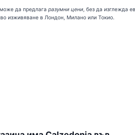
 може да предлага
разумни цени
, без да изглежда е
во изживяване в Лондон, Милано или Токио.
азина има Calzedonia във