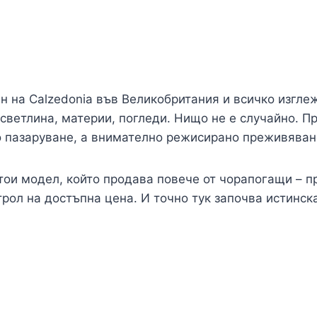
н на Calzedonia във Великобритания и всичко изгл
светлина, материи, погледи. Нищо не е случайно. П
о пазаруване, а внимателно режисирано преживяван
тои модел, който продава повече от чорапогащи – п
трол на достъпна цена. И точно тук започва истинск