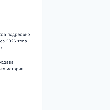
ежда подредено
рез 2026 това
е.
родава
ата история.