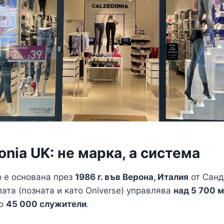
onia UK: не марка, а система
p е основана през
1986 г. във Верона, Италия
от Санд
пата (позната и като Oniverse) управлява
над 5 700 м
ло
45 000 служители
.