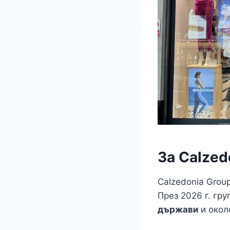
За Calzed
Calzedonia Grou
През 2026 г. гру
държави
и око