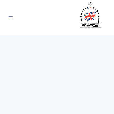
ازگشت
ه
حتوا