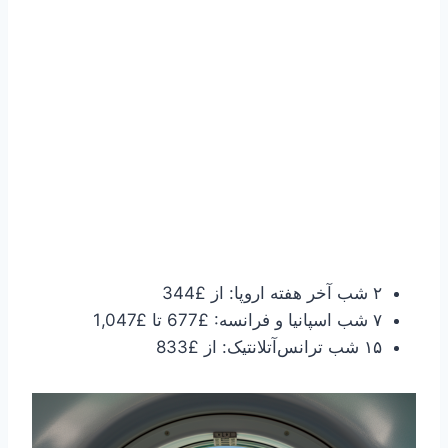
۲ شب آخر هفته اروپا: از £344
۷ شب اسپانیا و فرانسه: £677 تا £1,047
۱۵ شب ترانس‌آتلانتیک: از £833