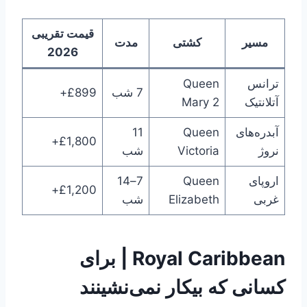
قیمت تقریبی
مسیر
کشتی
مدت
2026
ترانس
Queen
7 شب
£899+
آتلانتیک
Mary 2
آبدره‌های
Queen
11
£1,800+
نروژ
Victoria
شب
اروپای
Queen
7–14
£1,200+
غربی
Elizabeth
شب
Royal Caribbean | برای
کسانی که بیکار نمی‌نشینند