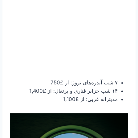
۷ شب آبدره‌های نروژ: از £750
۱۴ شب جزایر قناری و پرتغال: از £1,400
مدیترانه غربی: از £1,100