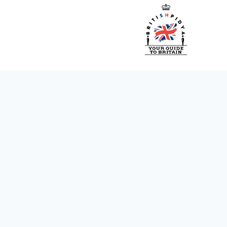
ازگشت
ه
حتوا