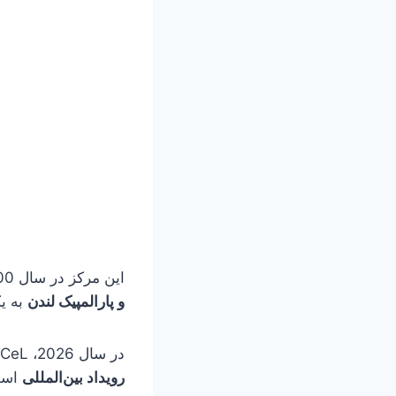
این مرکز در سال 2000 افتتاح شد، اما نقطه عطف واقعی آن سال 2012 بود؛ زمانی که در جریان
و پارالمپیک لندن
به ی
در سال 2026، ExCeL بیش از
رویداد بین‌المللی
است؛