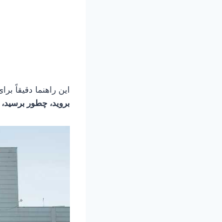
این راهنما دقیقاً ب
بروید، چطور برسید، چ