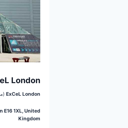
ExCeL London دقیقاً کجاست و چ
ExCeL London
(مخفف  Centre London
n E16 1XL, United
Kingdom