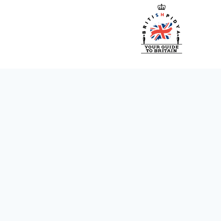
ازگشت
ه
حتوا