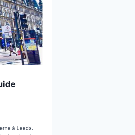
uide
derne à Leeds.