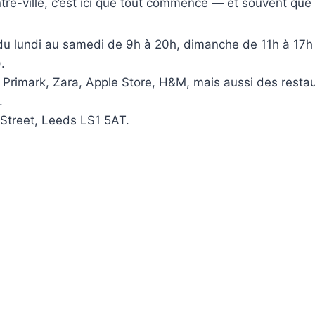
ntre-ville, c’est ici que tout commence — et souvent que 
u lundi au samedi de 9h à 20h, dimanche de 11h à 17h 
.
Primark, Zara, Apple Store, H&M, mais aussi des rest
.
Street, Leeds LS1 5AT.