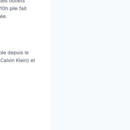
 des outlets
 10h pile fait
uée.
ple depuis le
Calvin Klein) et