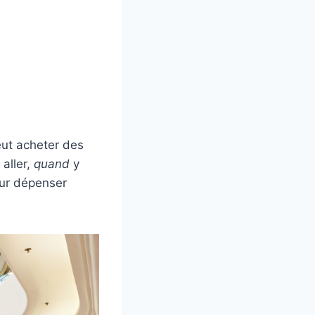
eut acheter des
aller,
quand
y
our dépenser