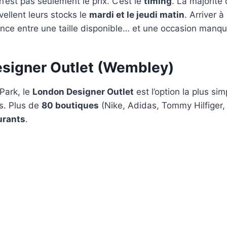
n’est pas seulement le prix. C’est le
timing
. La majorité
ellent leurs stocks le
mardi et le jeudi matin
. Arriver à
ence entre une taille disponible… et une occasion manq
signer Outlet (Wembley)
Park, le
London Designer Outlet
est l’option la plus sim
s. Plus de
80 boutiques
(Nike, Adidas, Tommy Hilfiger, 
urants
.