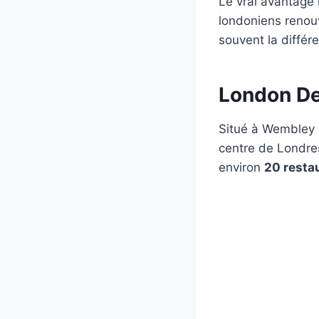
Le vrai avantage 
londoniens renouv
souvent la différ
London De
Situé à Wembley 
centre de Londre
environ
20 resta