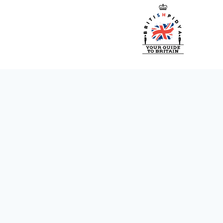
Ski
t
conten