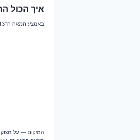
איך הכול הת
באמצע המאה ה־13, וולטר ממוריי (Walter of Moray) לא רצה "בית מבוצר". הוא רצה הצהרה.
המיקום — על מצוק מ