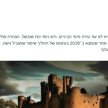
טירת Bothwell היא לא עוד טירה מימי הביניים. היא ניסוי כוח שנכשל. הצהרה פ
הדבר הכי מפתיע — אתר שנמצא ב־2026 בעיצומו של תהליך שימור שמג
לנד.