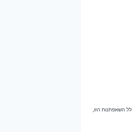
נו בסקוטלנד של המאה ה־13 — ובדיוק בגלל השאפתנות הזו,