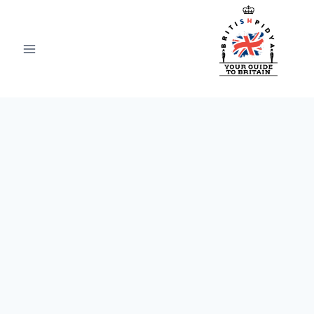
Ski
t
conten