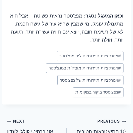
וכאן המעגל נסגר:
מנצ'סטר נראית פשוטה – אבל היא
מתגמלת עומק. מי שמבין שהיא עיר של גישה חכמה,
לא של רשימת חובה, יוצא עם חוויה עשירה יותר, רגועה
יותר, וזולה יותר.
Post
#
אטרקציות תיירותיות ליד מנצ'סטר
Tags:
#
אטרקציות תיירותיות מובילות במנצ'סטר
#
אטרקציות תיירותיות של מנצ'סטר
#
מנצ'סטר ביקור במקומות
ניווט
NEXT
PREVIOUS
10 התיאטראות הטובים
אוניברסיטי קולג' לונדון