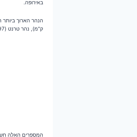
באירופה.
ק"מ), נהר טרנט (297 ק"מ) ונהר הטוויד (155 ק"מ), החוצה בין סקוטלנד לאנגליה.