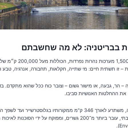
ת בבריטניה: לא מה שחשבתם
בבריטניה קיימות כ־1,500 מערכות 
 – זו תשתית חיים: מי שתייה, חקלאות, תחבורה, אנרגיה, טבע ו
 – הר, גבעה, או מישור גשום – וצובר כוח ככל שהוא מתקדם. בד
את ההחלטות האנושיות סביבו.
נהר התמזה, לדוגמה, משתרע לאורך 346 ק"מ ממקורותיו בגלוסטרשייר ועד
מספק מים ללונדון רבתי, עובר ביותר מ־200 גשרים, ומפוקח על ידי הסוכנות 