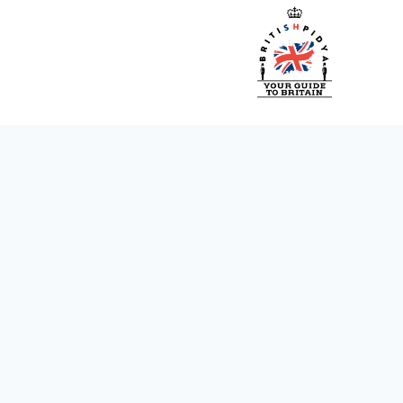
Ski
t
conten