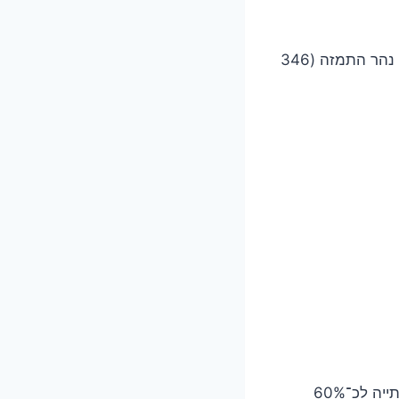
הנהר הארוך ביותר הוא נהר סברן – 354 ק"מ – הזורם מוויילס לערוץ בריסטול. אחריו נהר התמזה (346
המספרים האלה חשובים, אבל מה שחשוב יותר הוא התפקוד: הנהרות מספקים מי שתייה לכ־60%