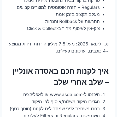
סריקת ברקוד בבית להוספה מיידית לעגלה
Regulars – חזרה אוטומטית למוצרים קבועים
מעקב תקציב בזמן אמת
התרעות על Rollback והנחות
צ'ק‑אין לאיסוף מהיר ב‑Click & Collect
נכון לינואר 2026: מעל 7.5 מיליון הורדות, דירוג ממוצע
~4 כוכבים, ועדכונים פעילים.
איך לקנות חכם באסדה אונליין
– שלב אחרי שלב
היכנסו ל‑www.asda.com או לאפליקציה
הגדירו מיקוד משלוח/איסוף לפי מיקוד
בחרו משבצת לפני שמתחילים לקנות (חוסך כסף)
השתמשו ב‑Regulars וב‑Filters לאלרגיות