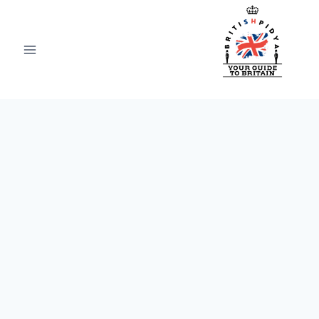
Ski
t
conten