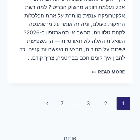
אבל נעלמת דווקא מהשוק הבריטי? למה רשת
אלקטרוניקה ענקית מוותרת על אחת הכלכלות
החזקות בעולם, ומה זה אומר על מי שמנסה
לקנות טלוויזיה, מחשב או סמארטפון ב‑2026?
השאלות האלה לא תאורטיות — הן משפיעות
ישירות על מחירים, מבצעים ואפשרויות קנייה. כדי
להבין איך קונים חכם בבריטניה, צריך קודם…
MEDIA
READ MORE
MARKT
בריטניה
(2026):
למה
Page
Next
7
…
3
2
1
הרשת
לא
navigation
Page
נכנסה
—
ואיך
קונים
אודות