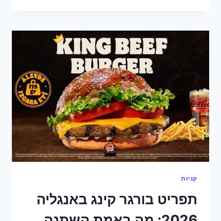
האוכל
של
לונדון
2026:
מי
שרד,
מי
השתנה
ואיפה
באמת
אוכלים
הכי
טוב
קניות
תפריט בורגר קינג באנגליה
2026: מה באמת השתנה,