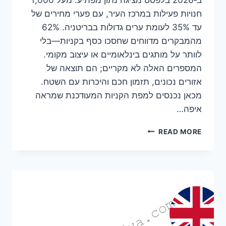
ב‑2026 בלפסט מציגה נתון מפתיע: מעל 1,000
חנויות פעילות במרכז העיר, עם פערי מחירים של
עד 35% לעומת ערים גדולות בבריטניה. 62%
מהמבקרים מדווחים שחסכו כסף בקניות—בלי
לוותר על מותגים בינלאומיים או עיצוב מקומי.
המספרים האלה לא מקריים; הם תוצאה של
אזורים נכונים, תזמון חכם והיכרות עם השטח.
מכאן נכנסים למפת הקניות המעודכנת שמראה
איפה…
קניות
READ MORE
בבלפסט
2026:
המדריך
המעודכן
שמגלה
איפה
באמת
שווה
לבזבז