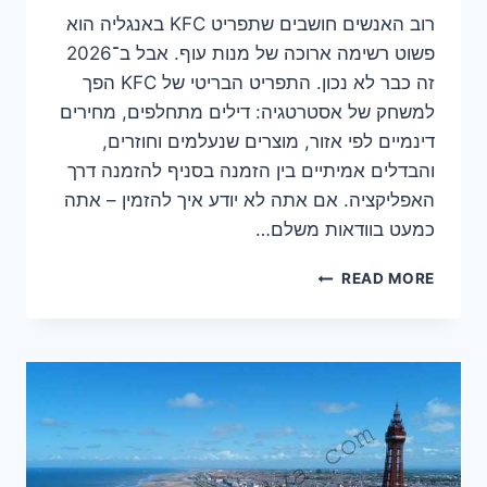
רוב האנשים חושבים שתפריט KFC באנגליה הוא
פשוט רשימה ארוכה של מנות עוף. אבל ב־2026
זה כבר לא נכון. התפריט הבריטי של KFC הפך
למשחק של אסטרטגיה: דילים מתחלפים, מחירים
דינמיים לפי אזור, מוצרים שנעלמים וחוזרים,
והבדלים אמיתיים בין הזמנה בסניף להזמנה דרך
האפליקציה. אם אתה לא יודע איך להזמין – אתה
כמעט בוודאות משלם…
תפריט
READ MORE
KFC
באנגליה
2026:
המחירים
האמיתיים,
הדילים
הנסתרים
ומה
השתנה