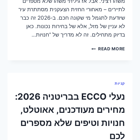
משהו רציני. אבל אז גיליתי משהו שלא מספרים
לתיירים – מאחורי החזית הצעקנית מסתתרת עיר
שיודעת לתגמל מי שקונה חכם. ב‑2026 זה כבר
לא עניין של מזל, אלא של בחירות נכונות. כאן
בדיוק מתחילים. זה לא מדריך של “חנויות…
קניות
READ MORE
בבלקפול
2026:
איפה
באמת
קונים
קניות
חכם
–
נעלי ECCO בבריטניה 2026:
ומה
רוב
מחירים מעודכנים, אאוטלט,
התיירים
מפספסים
חנויות וטיפים שלא מספרים
לכם