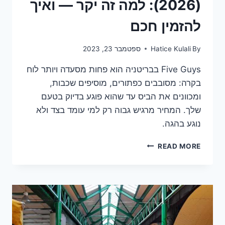
(2026): למה זה יקר — ואיך
להזמין חכם
By
Hatice Kulali
ספטמבר 23, 2023
Five Guys בבריטניה הוא פחות מסעדה ויותר לוח
בקרה: מסובבים כפתורים, מוסיפים שכבות,
ומכוונים את הביס עד שהוא פוגע בדיוק בטעם
שלך. המחיר מרגיש גבוה רק למי עומד בצד ולא
נוגע בהגה.
תפריט
READ MORE
FIVE
GUYS
בבריטניה
(2026):
למה
זה
יקר