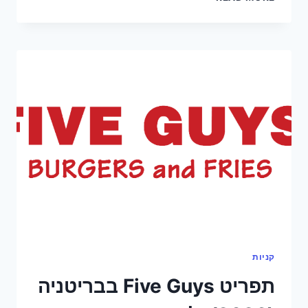
אייפון
בבריטניה
2026:
למה
המחיר
שאתה
רואה
הוא
לא
המחיר
שאתה
משלם
קניות
תפריט Five Guys בבריטניה