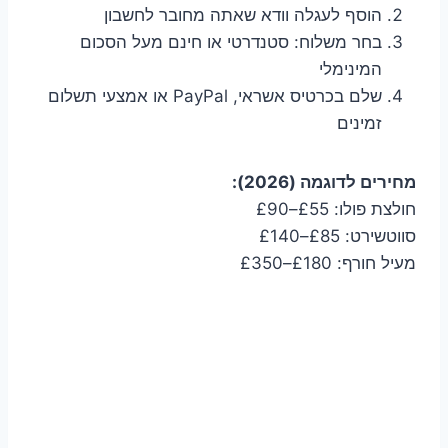
הוסף לעגלה וודא שאתה מחובר לחשבון
בחר משלוח: סטנדרטי או חינם מעל הסכום
המינימלי
שלם בכרטיס אשראי, PayPal או אמצעי תשלום
זמינים
מחירים לדוגמה (2026):
חולצת פולו: £55–£90
סווטשירט: £85–£140
מעיל חורף: £180–£350