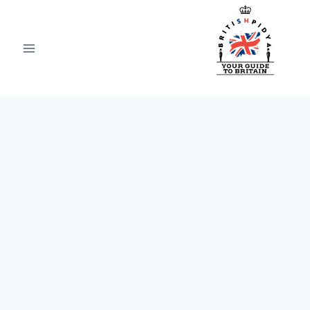
Ski
t
conten