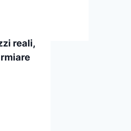
i reali,
armiare