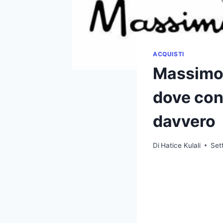
ACQUISTI
Massimo 
dove con
davvero
Di
Hatice Kulali
Set