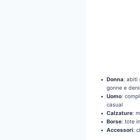
Donna
: abiti
gonne e den
Uomo
: compl
casual
Calzature
: m
Borse
: tote i
Accessori
: c