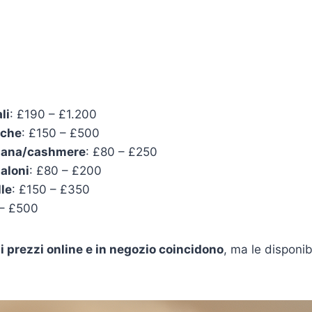
li
: £190 – £1.200
cche
: £150 – £500
 lana/cashmere
: £80 – £250
aloni
: £80 – £200
lle
: £150 – £350
 – £500
:
i prezzi online e in negozio coincidono
, ma le disponibi