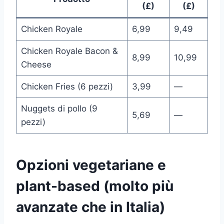
(£)
(£)
Chicken Royale
6,99
9,49
Chicken Royale Bacon &
8,99
10,99
Cheese
Chicken Fries (6 pezzi)
3,99
—
Nuggets di pollo (9
5,69
—
pezzi)
Opzioni vegetariane e
plant-based (molto più
avanzate che in Italia)