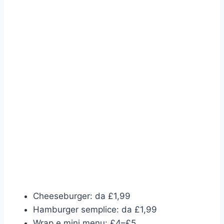
Cheeseburger: da £1,99
Hamburger semplice: da £1,99
Wrap e mini menu: £4–£5