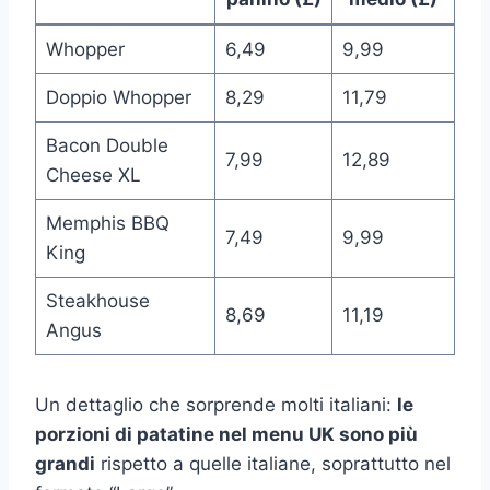
Whopper
6,49
9,99
Doppio Whopper
8,29
11,79
Bacon Double
7,99
12,89
Cheese XL
Memphis BBQ
7,49
9,99
King
Steakhouse
8,69
11,19
Angus
Un dettaglio che sorprende molti italiani:
le
porzioni di patatine nel menu UK sono più
grandi
rispetto a quelle italiane, soprattutto nel