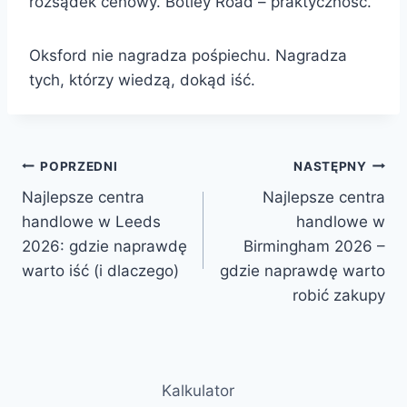
rozsądek cenowy. Botley Road – praktyczność.
Oksford nie nagradza pośpiechu. Nagradza
tych, którzy wiedzą, dokąd iść.
Nawigacja
POPRZEDNI
NASTĘPNY
Najlepsze centra
Najlepsze centra
wpisu
handlowe w Leeds
handlowe w
2026: gdzie naprawdę
Birmingham 2026 –
warto iść (i dlaczego)
gdzie naprawdę warto
robić zakupy
Kalkulator