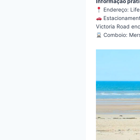
Informação práti
Endereço: Life
Estacionamento
Victoria Road en
Comboio: Merse