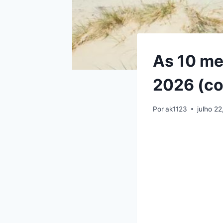
As 10 me
2026 (co
Por
ak1123
julho 2