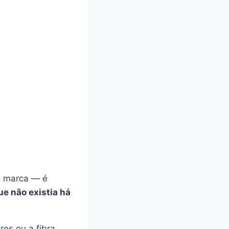
a marca — é
ue não existia há
res ou a fibra