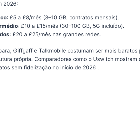
m 2026:
ico
: £5 a £8/mês (3–10 GB, contratos mensais).
ermédio
: £10 a £15/mês (30–100 GB, 5G incluído).
ados
: £20 a £25/mês nas grandes redes.
a, Giffgaff e Talkmobile costumam ser mais baratos
utura própria. Comparadores como o Uswitch mostram 
tos sem fidelização no início de 2026 .