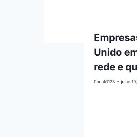
Empresas
Unido e
rede e q
Por
ak1123
julho 19