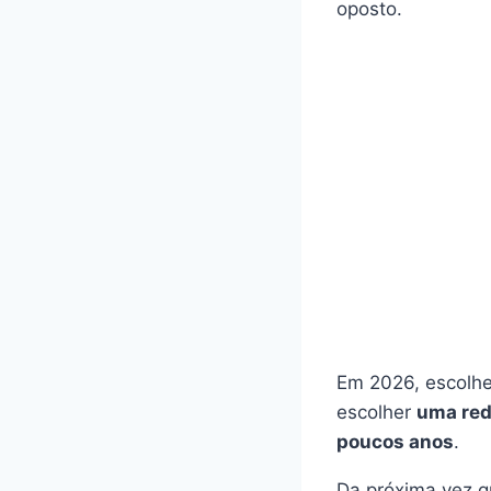
oposto.
Em 2026, escolhe
escolher
uma red
poucos anos
.
Da próxima vez qu