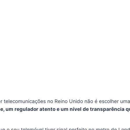
r telecomunicações no Reino Unido não é escolher um
e, um regulador atento e um nível de transparência q
e o seu telemóvel tiver sinal perfeito no metro de Lond