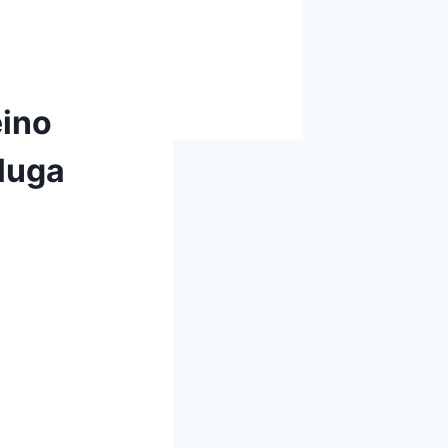
eino
luga