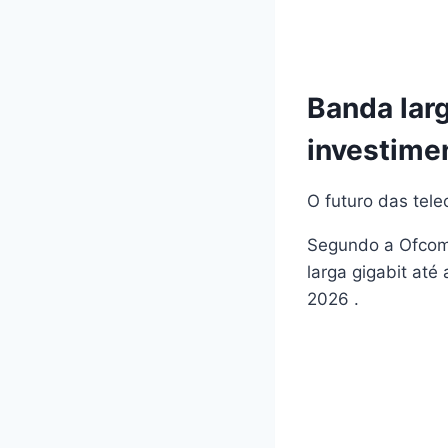
Banda larg
investime
O futuro das tele
Segundo a Ofcom
larga gigabit até
2026 .