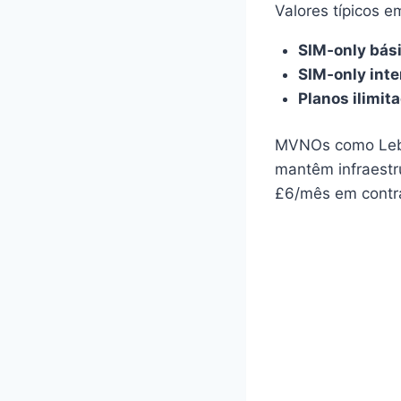
Valores típicos e
SIM‑only bás
SIM‑only int
Planos ilimit
MVNOs como Lebar
mantêm infraestr
£6/mês em contra