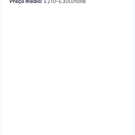
Preço médio:
£210–£300/noite