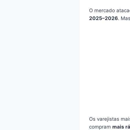
O mercado atacad
2025–2026
. Ma
Os varejistas ma
compram
mais r