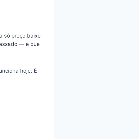
a só preço baixo
 passado — e que
unciona hoje. É