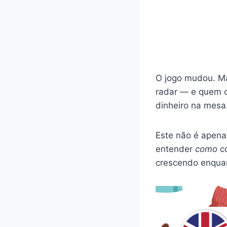
O jogo mudou. Ma
radar — e quem 
dinheiro na mesa
Este não é apen
entender
como
co
crescendo enquan