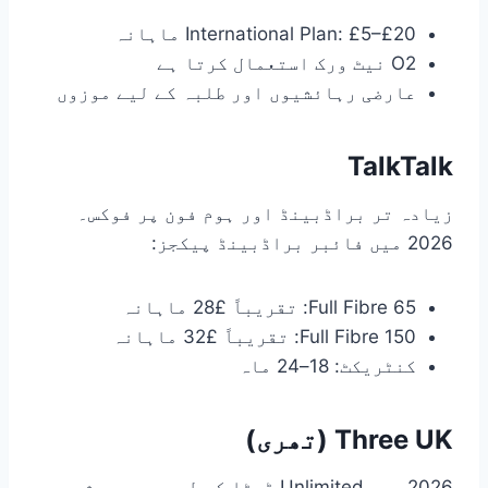
International Plan: £5–£20 ماہانہ
O2 نیٹ ورک استعمال کرتا ہے
عارضی رہائشیوں اور طلبہ کے لیے موزوں
TalkTalk
زیادہ تر براڈبینڈ اور ہوم فون پر فوکس۔
2026 میں فائبر براڈبینڈ پیکجز:
Full Fibre 65: تقریباً £28 ماہانہ
Full Fibre 150: تقریباً £32 ماہانہ
کنٹریکٹ: 18–24 ماہ
Three UK (تھری)
2026 میں Unlimited ڈیٹا کے لیے سب سے مشہور