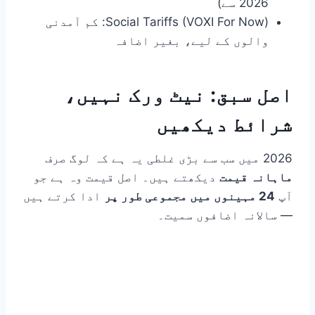
2026 سے)
Social Tariffs (VOXI For Now): کم آمدنی
والوں کے لیے، بغیر اضافہ
اصل سبق: نیٹ ورک نہیں،
شرائط دیکھیں
2026 میں سب سے بڑی غلطی یہ ہے کہ لوگ صرف
ماہانہ قیمت
دیکھتے ہیں۔ اصل قیمت وہ ہے جو
آپ
24 مہینوں میں مجموعی طور پر
ادا کرتے ہیں
— سالانہ اضافوں سمیت۔