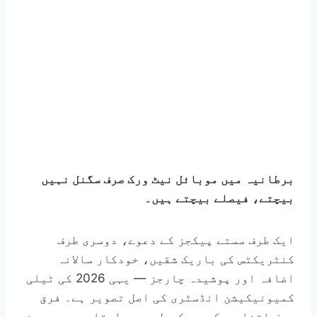
برطانیہ میں موبائل نیٹ ورک صرف سگنل نہیں
بیچتے، فیصلے بیچتے ہیں۔
ایک طرف سستے پیکجز کے دعوے، دوسری طرف
کنٹریکٹس کی باریک شقیں، خودکار سالانہ
اضافہ اور پوشیدہ چارجز — یہی 2026 کی ٹیلی
کمیونیکیشن انڈسٹری کی اصل تصویر ہے۔ فرق
صرف اتنا ہے کہ جو کھیل سمجھ لیتا ہے، وہ بچت