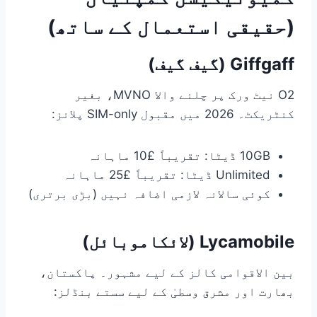
(حقیقی استعمال کے ساتھ)
Giffgaff (گیف گیف)
O2 نیٹ ورک پر چلنے والا MVNO، بغیر
کنٹریکٹ۔ 2026 میں مقبول SIM-only پلانز:
10GB ڈیٹا: تقریباً £10 ماہانہ
Unlimited ڈیٹا: تقریباً £25 ماہانہ
کوئی سالانہ لازمی اضافہ نہیں (بڑی برتری)
Lycamobile (لائکاموبائل)
بین الاقوامی کالز کے لیے مشہور۔ پاکستان،
بھارت اور مشرق وسطیٰ کے لیے سستے بنڈلز: