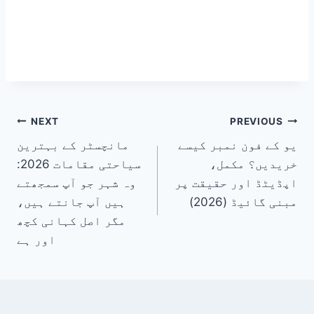
پوسٹوں
NEXT
PREVIOUS
یو کے فون نمبر کیسے
مانچسٹر کے بہترین
کی
خریدیں؟ مکمل،
سیاحتی مقامات 2026:
نیویگیشن
اپڈیٹڈ اور حقیقت پر
وہ شہر جو آپ سمجھتے
مبنی گائیڈ (2026)
ہیں آپ جانتے ہیں،
مگر اصل کہانی کچھ
اور ہے