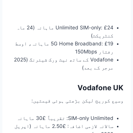
Unlimited SIM-only: £24 ماہانہ (24 ماہ
کنٹریکٹ)
5G Home Broadband: £19 ماہانہ، اوسط
رفتار 150Mbps
Vodafone کے ساتھ نیٹ ورک شیئرنگ (2025
مرجر کے بعد)
Vodafone UK
وسیع کوریج لیکن بڑھتی ہوئی قیمتیں:
SIM-only Unlimited: تقریباً £30 ماہانہ
سالانہ لازمی اضافہ: £2.50 ماہانہ (اپریل