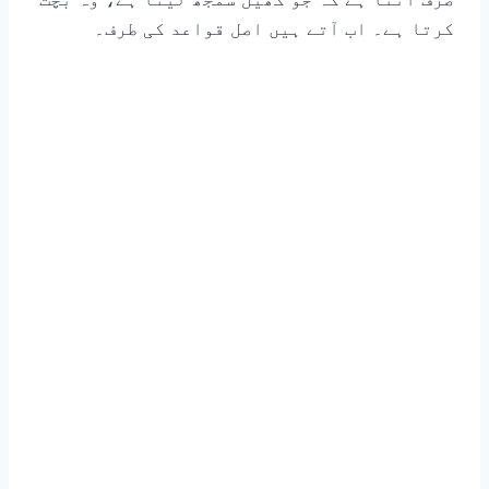
کرتا ہے۔ اب آتے ہیں اصل قواعد کی طرف۔