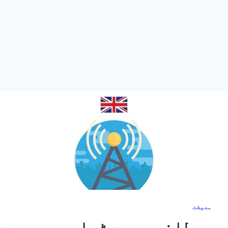
معیشت
برطانیہ میں ٹیلی