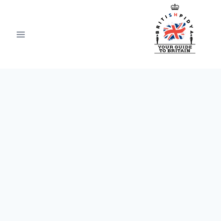
Ski
t
conten