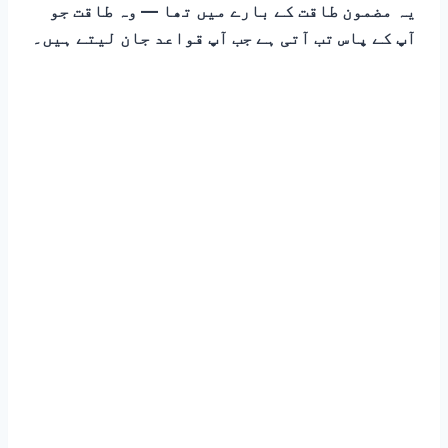
یہ مضمون طاقت کے بارے میں تھا — وہ طاقت جو
آپ کے پاس تب آتی ہے جب آپ قواعد جان لیتے ہیں۔