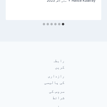
By
Hatice Kulali
مئی 21, 2023
رابطہ
کریں
رازداری
کی پالیسی
سروس کی
شرائط
ہمارے