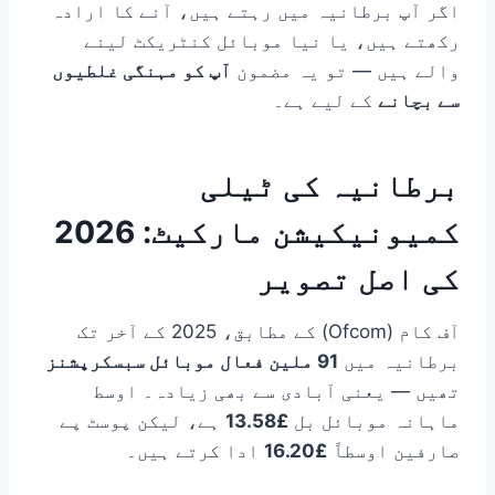
اگر آپ برطانیہ میں رہتے ہیں، آنے کا ارادہ
رکھتے ہیں، یا نیا موبائل کنٹریکٹ لینے
والے ہیں — تو یہ مضمون
آپ کو مہنگی غلطیوں
سے بچانے
کے لیے ہے۔
برطانیہ کی ٹیلی
کمیونیکیشن مارکیٹ: 2026
کی اصل تصویر
آف کام (Ofcom) کے مطابق، 2025 کے آخر تک
برطانیہ میں
91 ملین فعال موبائل سبسکرپشنز
تھیں — یعنی آبادی سے بھی زیادہ۔ اوسط
ماہانہ موبائل بل
£13.58
ہے، لیکن پوسٹ پے
صارفین اوسطاً
£16.20
ادا کرتے ہیں۔