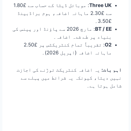
Three UK
: موبائل ڈیٹا کے حساب سے £1.80
سے £2.30 ماہانہ اضافہ، ہوم براڈبینڈ
£3.50۔
BT / EE
: مارچ 2026 سے پاؤنڈ اور پینس کی
بنیاد پر طے شدہ اضافہ۔
O2
: تقریباً تمام کنٹریکٹس پر £2.50
ماہانہ اضافہ (اپریل 2026)۔
اہم بات:
یہ اضافہ کنٹریکٹ توڑنے کی اجازت
نہیں دیتا، کیونکہ یہ شرائط میں پہلے سے
شامل ہوتا ہے۔