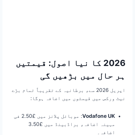
2026 کا نیا اصول: قیمتیں
ہر حال میں بڑھیں گی
اپریل 2026 سے، برطانیہ کے تقریباً تمام بڑے
نیٹ ورکس میں قیمتوں میں اضافہ ہوگا:
Vodafone UK
: موبائل پلانز میں £2.50 فی
مہینہ اضافہ، براڈبینڈ میں £3.50
اضافہ۔