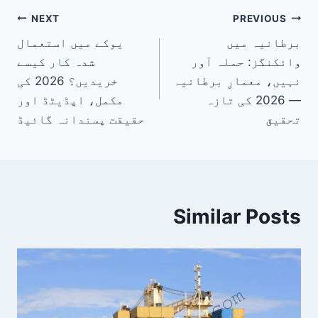
پوسٹوں
NEXT
PREVIOUS
برطانیہ میں
یوکے میں استعمال
کی
وائکنگز: حملہ آور
شدہ کار کیسے
نیویگیشن
نہیں، معمارِ برطانیہ
خریدیں؟ 2026 کی
— 2026 کی تازہ
مکمل، اپڈیٹڈ اور
تحقیق
حقیقت پسندانہ گائیڈ
Similar Posts