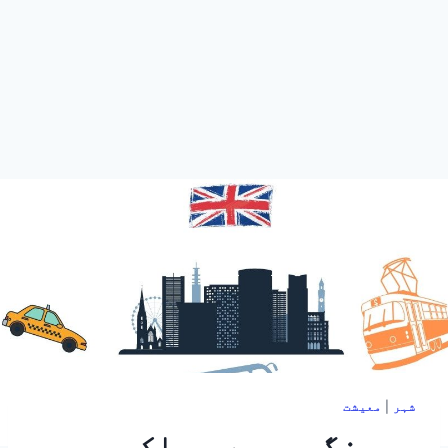
شہر
|
معیشت
برمنگھم میں پبلک