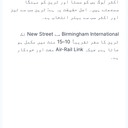
اکثر لوگ بس کو سستا اور ٹرین کو مہنگا
سمجھتے ہیں۔ اصل حقیقت یہ ہے: ٹرین سب سے تیز
اور اکثر سب سے بہتر انتخاب ہے۔
Birmingham International سے New Street تک
ٹرین کا سفر تقریباً 10–15 منٹ میں مکمل ہو
جاتا ہے، جبکہ Air-Rail Link مفت اور خودکار
ہے۔