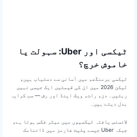
ٹیکسی اور Uber: سہولت یا
خاموش خرچ؟
ٹیکسی برمنگھم میں آسانی سے دستیاب ہیں،
لیکن 2026 میں ان کی قیمتیں ایک جیسی نہیں
رہتیں۔ دن، رات، ویک اینڈ اور رش — سب کرایہ
بدل دیتے ہیں۔
لائسنس یافتہ ٹیکسیوں میں میٹر فکس ہوتا ہے،
جبکہ Uber جیسے پلیٹ فارمز میں ڈائنامک