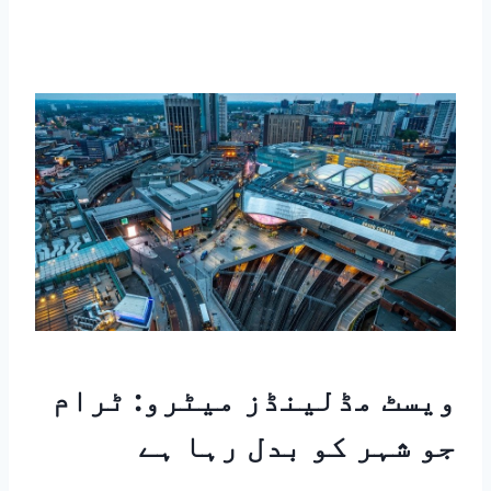
ویسٹ مڈلینڈز میٹرو: ٹرام
جو شہر کو بدل رہا ہے