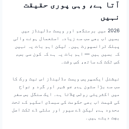
آتا ہے، وہی پوری حقیقت
نہیں
2026 میں برمنگھم اور ویسٹ مڈلینڈز میں
بسیں اب بھی سب سے زیادہ استعمال ہونے والی
پبلک ٹرانسپورٹ ہیں۔ لیکن اہم بات یہ نہیں
کہ بسیں ہیں — اہم بات یہ ہے کہ کون سی بس،
کس ٹکٹ کے ساتھ، کس وقت۔
نیشنل ایکسپریس ویسٹ مڈلینڈز اس نیٹ ورک کا
سب سے بڑا ستون ہے، جو شہر اور گرد و نواح
میں اکثریتی روٹس چلاتا ہے۔ ایک سنگل بس سفر
کی قیمت اب بھی حکومت کی سبسڈی اسکیم کے تحت
محدود ہے، لیکن ڈے سیور اور ملٹی ڈے ٹکٹ اصل
بچت دیتے ہیں۔