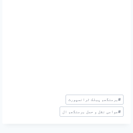
Post
#
برمنگھم پبلک ٹرانسپورٹ
Tags:
#
عوامی نقل و حمل برمنگھم ال