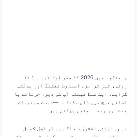
برمنگھم میں 2026 کا سفر ایک خبر ہے: نئے
روٹس، تیز ٹرامز، اسمارٹ ٹکٹنگ اور بدلتے
کرایے۔ ایک غلط فیصلہ آپ کو دیر، جرمانے یا
اضافی خرچ میں ڈال سکتا ہے—درست معلومات
وقت اور پیسہ دونوں بچاتی ہیں۔
یہ رہنمائی نقشوں سے آگے جا کر اصل کھیل
سمجھاتی ہے: کب بس بہتر ہے، کہاں ٹرام جیتتی