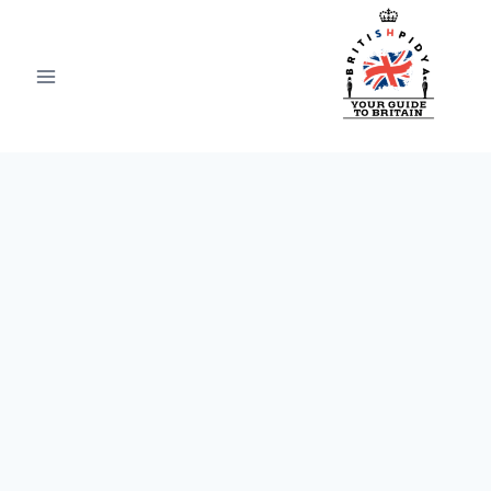
Ski
t
conten