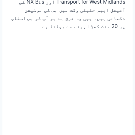
Transport for West Midlands اور NX Bus کی
آفیشل ایپس حقیقی وقت میں بس کی لوکیشن
دکھاتی ہیں۔ یہی وہ فرق ہے جو آپ کو بس اسٹاپ
پر 20 منٹ کھڑا ہونے سے بچاتا ہے۔