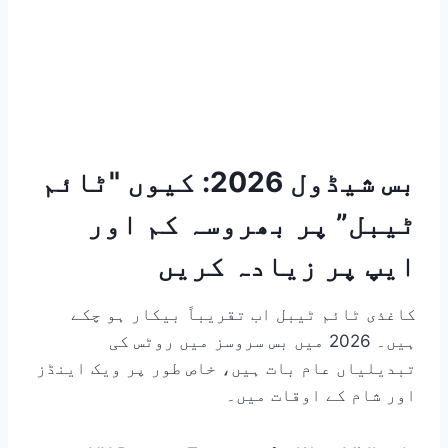
بس شیڈول 2026: کیوں "ٹائم
ٹیبل” پر بھروسہ کم اور
ایپ پر زیادہ کریں
کاغذی ٹائم ٹیبل اب تقریباً بیکار ہو چکے
ہیں۔ 2026 میں بس سروسز میں روٹس کی
تبدیلیاں عام بات ہیں، خاص طور پر ویک اینڈز
اور شام کے اوقات میں۔