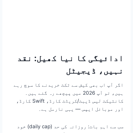
ادائیگی کا نیا کھیل: نقد
نہیں، ڈیجیٹل
اگر آپ اب بھی کیش سے ٹکٹ خریدنے کا سوچ رہے
ہیں، تو آپ 2026 میں پیچھے رہ گئے ہیں۔
کانٹیکٹ لیس ڈیبٹ/کریڈٹ کارڈ، Swift کارڈ،
اور موبائل ایپس — یہی نارمل ہے۔
سب سے اہم بات: روزانہ کی حد (daily cap) خود