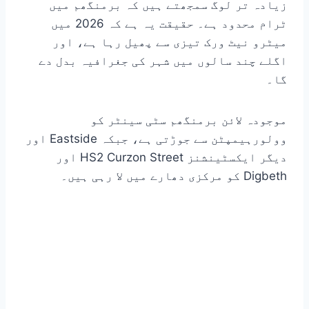
زیادہ تر لوگ سمجھتے ہیں کہ برمنگھم میں
ٹرام محدود ہے۔ حقیقت یہ ہے کہ 2026 میں
میٹرو نیٹ ورک تیزی سے پھیل رہا ہے، اور
اگلے چند سالوں میں شہر کی جغرافیہ بدل دے
گا۔
موجودہ لائن برمنگھم سٹی سینٹر کو
وولورہیمپٹن سے جوڑتی ہے، جبکہ Eastside اور
دیگر ایکسٹینشنز HS2 Curzon Street اور
Digbeth کو مرکزی دھارے میں لا رہی ہیں۔