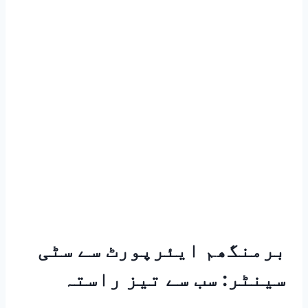
برمنگھم ایئرپورٹ سے سٹی
سینٹر: سب سے تیز راستہ