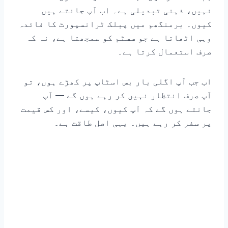
نہیں، ذہنی تبدیلی ہے۔ اب آپ جانتے ہیں
کیوں۔ برمنگھم میں پبلک ٹرانسپورٹ کا فائدہ
وہی اٹھاتا ہے جو سسٹم کو سمجھتا ہے، نہ کہ
صرف استعمال کرتا ہے۔
اب جب آپ اگلی بار بس اسٹاپ پر کھڑے ہوں، تو
آپ صرف انتظار نہیں کر رہے ہوں گے — آپ
جانتے ہوں گے کہ آپ کیوں، کیسے، اور کس قیمت
پر سفر کر رہے ہیں۔ یہی اصل طاقت ہے۔