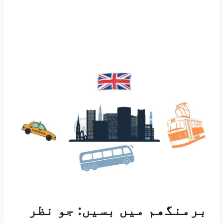
برمنگھم میں بسیں: جو نظر