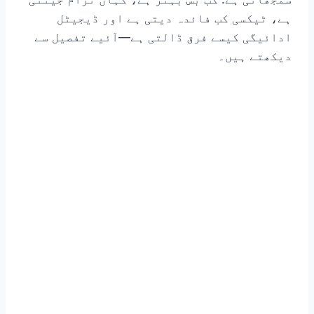
ہے، ٹیکسی کب فائدہ دیتی ہے اور ڈیجیٹل
ادائیگی کیسے فرق ڈالتی ہے—آئیے تفصیل سے
دیکھتے ہیں۔