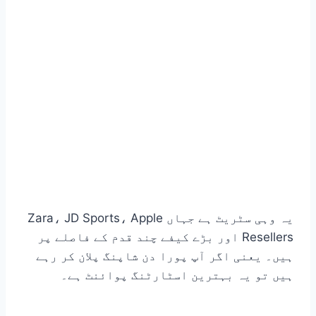
یہ وہی سٹریٹ ہے جہاں Zara، JD Sports، Apple
Resellers اور بڑے کیفے چند قدم کے فاصلے پر
ہیں۔ یعنی اگر آپ پورا دن شاپنگ پلان کر رہے
ہیں تو یہ بہترین اسٹارٹنگ پوائنٹ ہے۔