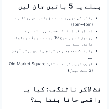
پہلے یہ 5 باتیں جان لیں
ہفتہ کی دوپہر سب سے زیادہ رش ہوتا ہے
(1pm–4pm)
اتوار کو اسٹاک محدود ہو سکتا ہے
ریلیز ڈے پر صبح 10 بجے سے پہلے پہنچنا
فائدہ مند ہے
پارکنگ محدود ہے، ٹرام یا بس بہتر آپشن
ہے
قریب ترین ٹرام اسٹاپ: Old Market Square
(3 منٹ پیدل)
فٹ لاکر ناٹنگھم: کیا یہ
واقعی جانا بنتا ہے؟