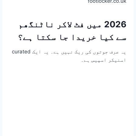
footlocker.co.uk
2026 میں فٹ لاکر ناٹنگھم
سے کیا خریدا جا سکتا ہے؟
یہ صرف جوتوں کی ریک نہیں ہے۔ یہ ایک curated
اسنیکر اسپیس ہے۔