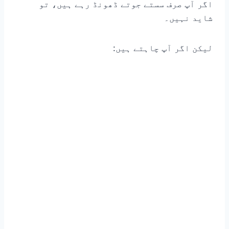
اگر آپ صرف سستے جوتے ڈھونڈ رہے ہیں، تو
شاید نہیں۔
لیکن اگر آپ چاہتے ہیں: