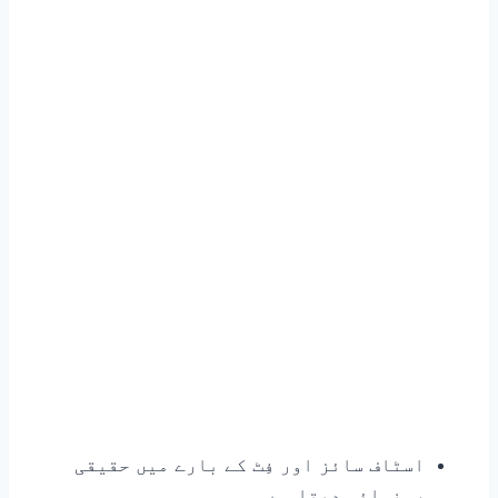
اسٹاف سائز اور فِٹ کے بارے میں حقیقی
رہنمائی دیتا ہے