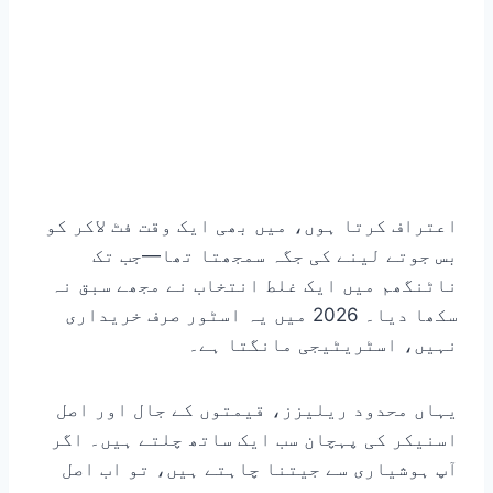
اعتراف کرتا ہوں، میں بھی ایک وقت فٹ لاکر کو
بس جوتے لینے کی جگہ سمجھتا تھا—جب تک
ناٹنگھم میں ایک غلط انتخاب نے مجھے سبق نہ
سکھا دیا۔ 2026 میں یہ اسٹور صرف خریداری
نہیں، اسٹریٹیجی مانگتا ہے۔
یہاں محدود ریلیزز، قیمتوں کے جال اور اصل
اسنیکر کی پہچان سب ایک ساتھ چلتے ہیں۔ اگر
آپ ہوشیاری سے جیتنا چاہتے ہیں، تو اب اصل