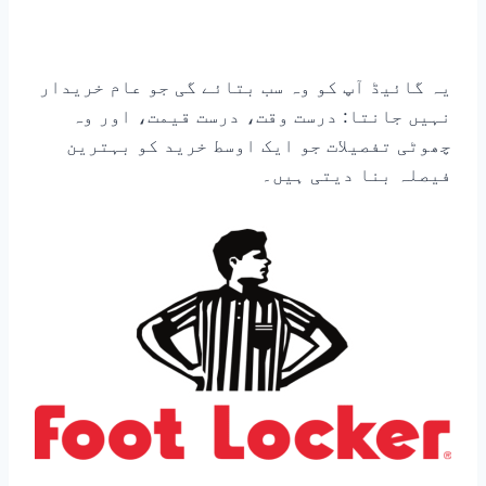
یہ گائیڈ آپ کو وہ سب بتائے گی جو عام خریدار
نہیں جانتا: درست وقت، درست قیمت، اور وہ
چھوٹی تفصیلات جو ایک اوسط خرید کو بہترین
فیصلہ بنا دیتی ہیں۔