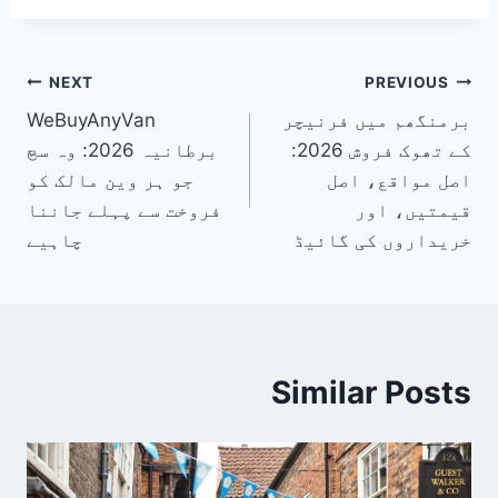
پوسٹوں
NEXT
PREVIOUS
برمنگھم میں فرنیچر
WeBuyAnyVan
کی
کے تھوک فروش 2026:
برطانیہ 2026: وہ سچ
نیویگیشن
اصل مواقع، اصل
جو ہر وین مالک کو
قیمتیں، اور
فروخت سے پہلے جاننا
خریداروں کی گائیڈ
چاہیے
Similar Posts