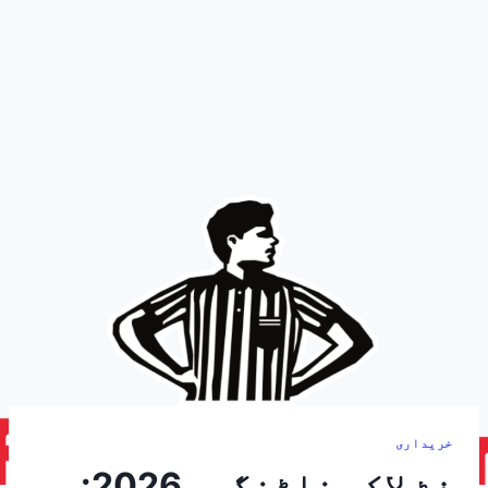
خریداری
فٹ لاکر ناٹنگھم 2026: