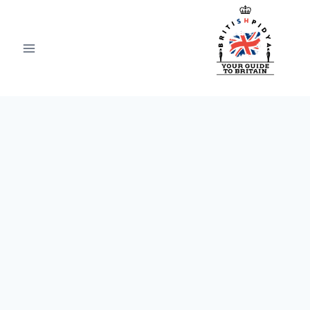
Ski
t
conten