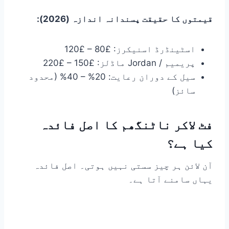
قیمتوں کا حقیقت پسندانہ اندازہ (2026):
اسٹینڈرڈ اسنیکرز: £80 – £120
پریمیم / Jordan ماڈلز: £150 – £220
سیل کے دوران رعایت: 20% – 40% (محدود
سائز)
فٹ لاکر ناٹنگھم کا اصل فائدہ
کیا ہے؟
آن لائن ہر چیز سستی نہیں ہوتی۔ اصل فائدہ
یہاں سامنے آتا ہے۔