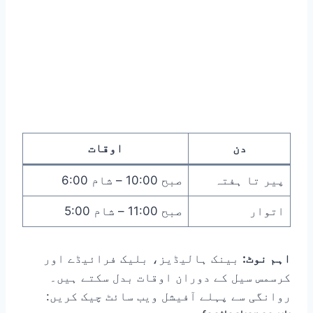
دن
اوقات
پیر تا ہفتہ
صبح 10:00 – شام 6:00
اتوار
صبح 11:00 – شام 5:00
اہم نوٹ:
بینک ہالیڈیز، بلیک فرائیڈے اور
کرسمس سیل کے دوران اوقات بدل سکتے ہیں۔
روانگی سے پہلے آفیشل ویب سائٹ چیک کریں: