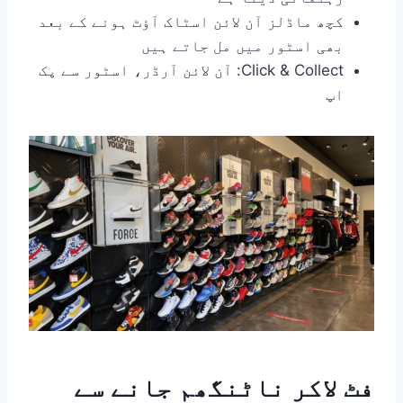
کچھ ماڈلز آن لائن اسٹاک آؤٹ ہونے کے بعد
بھی اسٹور میں مل جاتے ہیں
Click & Collect: آن لائن آرڈر، اسٹور سے پک
اپ
فٹ لاکر ناٹنگھم جانے سے