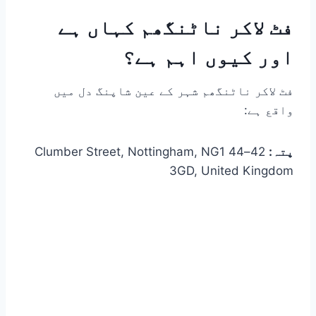
فٹ لاکر ناٹنگھم کہاں ہے
اور کیوں اہم ہے؟
فٹ لاکر ناٹنگھم شہر کے عین شاپنگ دل میں
واقع ہے:
پتہ:
42–44 Clumber Street, Nottingham, NG1
3GD, United Kingdom