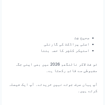
صحیح فِٹ
اصلی پراڈکٹ کی گارنٹی
اسنیکر کلچر کا حصہ بننا
تو فٹ لاکر ناٹنگھم 2026 میں بھی اپنی جگہ
مضبوطی سے قائم رکھتا ہے۔
آپ یہاں صرف جوتے نہیں خریدتے۔ آپ ایک فیصلہ
کرتے ہیں۔