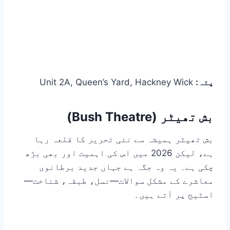
پتہ:
Unit 2A, Queen’s Yard, Hackney Wick
بش تھیٹر (Bush Theatre)
بش تھیٹر ہمیشہ سے نئی تحریر کا قلعہ رہا
ہے، لیکن 2026 میں اس کی اہمیت اور بھی بڑھ
چکی ہے۔ یہ وہ جگہ ہے جہاں جدید برطانوی
معاشرے کے مشکل سوالات—نسل، طبقہ، شناخت—
اسٹیج پر آتے ہیں۔