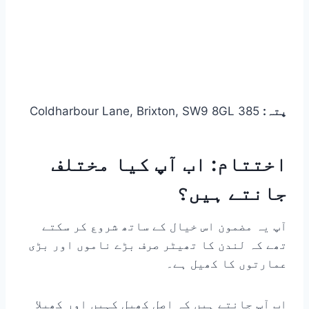
پتہ:
385 Coldharbour Lane, Brixton, SW9 8GL
اختتام: اب آپ کیا مختلف
جانتے ہیں؟
آپ یہ مضمون اس خیال کے ساتھ شروع کر سکتے
تھے کہ لندن کا تھیٹر صرف بڑے ناموں اور بڑی
عمارتوں کا کھیل ہے۔
اب آپ جانتے ہیں کہ اصل کھیل کہیں اور کھیلا