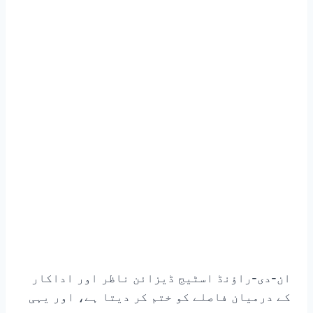
ان-دی-راؤنڈ اسٹیج ڈیزائن ناظر اور اداکار
کے درمیان فاصلے کو ختم کر دیتا ہے، اور یہی