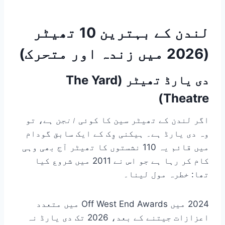
لندن کے بہترین 10 تھیٹر
(2026 میں زندہ اور متحرک)
دی یارڈ تھیٹر (The Yard
Theatre)
اگر لندن کے تھیٹر سین کا کوئی
انجن
ہے، تو
وہ دی یارڈ ہے۔ ہیکنی وِک کے ایک سابق گودام
میں قائم یہ 110 نشستوں کا تھیٹر آج بھی وہی
کام کر رہا ہے جو اس نے 2011 میں شروع کیا
تھا: خطرہ مول لینا۔
2024 میں Off West End Awards میں متعدد
اعزازات جیتنے کے بعد، 2026 تک دی یارڈ نہ