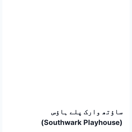
ساؤتھ وارک پلے ہاؤس
(Southwark Playhouse)