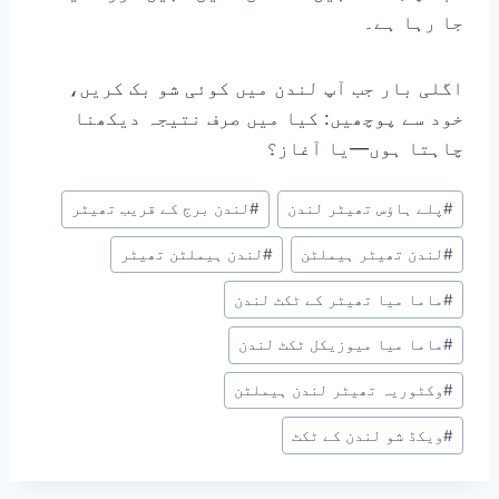
جا رہا ہے۔
اگلی بار جب آپ لندن میں کوئی شو بک کریں،
خود سے پوچھیں: کیا میں صرف نتیجہ دیکھنا
چاہتا ہوں—یا آغاز؟
Post
#
پلے ہاؤس تھیٹر لندن
#
لندن برج کے قریب تھیٹر
Tags:
#
لندن تھیٹر ہیملٹن
#
لندن ہیملٹن تھیٹر
#
ماما میا تھیٹر کے ٹکٹ لندن
#
ماما میا میوزیکل ٹکٹ لندن
#
وکٹوریہ تھیٹر لندن ہیملٹن
#
ویکڈ شو لندن کے ٹکٹ