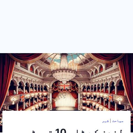
سیاحت
|
شہر
لندن کے ٹاپ 10 تھیٹر