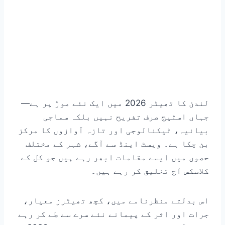
لندن کا تھیٹر 2026 میں ایک نئے موڑ پر ہے—
جہاں اسٹیج صرف تفریح نہیں بلکہ سماجی
بیانیہ، ٹیکنالوجی اور تازہ آوازوں کا مرکز
بن چکا ہے۔ ویسٹ اینڈ سے آگے، شہر کے مختلف
حصوں میں ایسے مقامات ابھر رہے ہیں جو کل کے
کلاسکس آج تخلیق کر رہے ہیں۔
اس بدلتے منظرنامے میں، کچھ تھیٹرز معیار،
جرات اور اثر کے پیمانے نئے سرے سے طے کر رہے