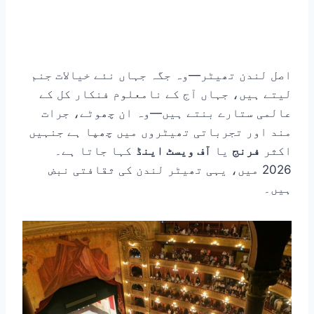
اصل لندن تھیٹر—وہ جگہ جہاں نئے خیالات جنم
لیتے ہیں، جہاں آج کے نامعلوم فنکار کل کے
عالمی ستارے بنتے ہیں—وہ ان چھوٹے، جرات
مند اور تجرباتی تھیٹروں میں چھپا ہے جنہیں
اکثر
فرنج
یا
آف ویسٹ اینڈ
کہا جاتا ہے۔
2026 میں، یہی تھیٹر لندن کی ثقافتی نبض
ہیں۔