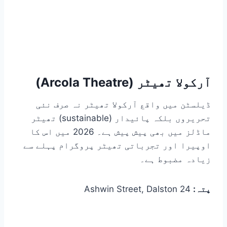
آرکولا تھیٹر (Arcola Theatre)
ڈیلسٹن میں واقع آرکولا تھیٹر نہ صرف نئی
تحریروں بلکہ پائیدار (sustainable) تھیٹر
ماڈلز میں بھی پیش پیش ہے۔ 2026 میں اس کا
اوپیرا اور تجرباتی تھیٹر پروگرام پہلے سے
زیادہ مضبوط ہے۔
پتہ:
24 Ashwin Street, Dalston