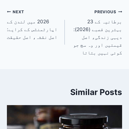
پوسٹوں
NEXT
PREVIOUS
برطانیہ کے 23
2026 میں لندن کے
کی
بہترین قصبے (2026):
اپارٹمنٹس کے کرایے:
نیویگیشن
دیہی زندگی، اصل
اصل نقشہ، اصل حقیقت
قیمتیں اور وہ سچ جو
کوئی نہیں بتاتا
Similar Posts