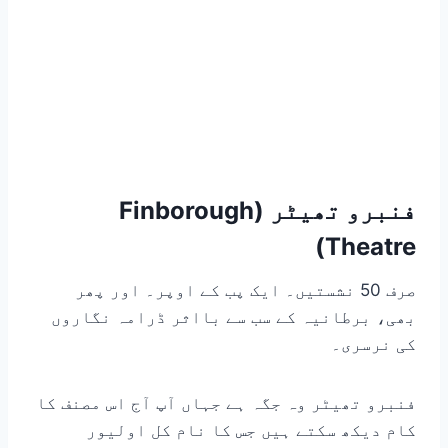
فنبرو تھیٹر (Finborough
Theatre)
صرف 50 نشستیں۔ ایک پب کے اوپر۔ اور پھر
بھی، برطانیہ کے سب سے بااثر ڈرامہ نگاروں
کی نرسری۔
فنبرو تھیٹر وہ جگہ ہے جہاں آپ آج اس مصنف کا
کام دیکھ سکتے ہیں جس کا نام کل اولیور