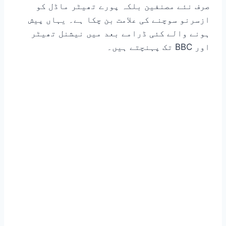
صرف نئے مصنفین بلکہ پورے تھیٹر ماڈل کو
ازسرنو سوچنے کی علامت بن چکا ہے۔ یہاں پیش
ہونے والے کئی ڈرامے بعد میں نیشنل تھیٹر
اور BBC تک پہنچتے ہیں۔