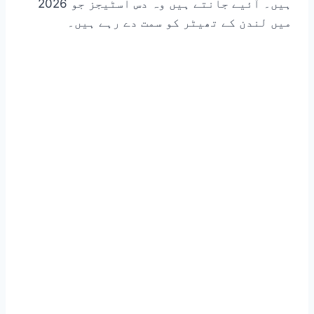
ہیں۔ آئیے جانتے ہیں وہ دس اسٹیجز جو 2026
میں لندن کے تھیٹر کو سمت دے رہے ہیں۔