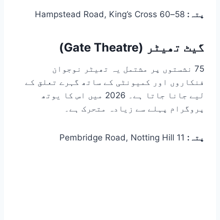
پتہ:
58–60 Hampstead Road, King’s Cross
گیٹ تھیٹر (Gate Theatre)
75 نشستوں پر مشتمل یہ تھیٹر نوجوان
فنکاروں اور کمیونٹی کے ساتھ گہرے تعلق کے
لیے جانا جاتا ہے۔ 2026 میں اس کا یوتھ
پروگرام پہلے سے زیادہ متحرک ہے۔
پتہ:
11 Pembridge Road, Notting Hill