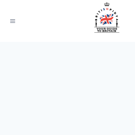
Ski
t
conten