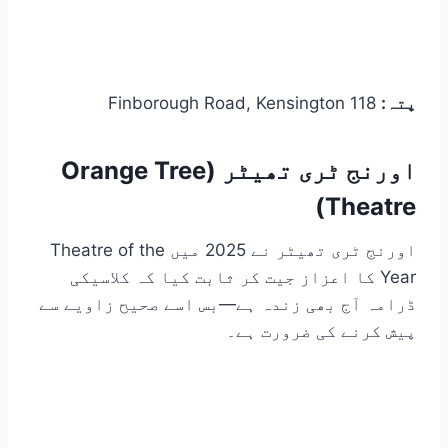
پتہ:
118 Finborough Road, Kensington
اورنج ٹری تھیٹر (Orange Tree
Theatre)
اورنج ٹری تھیٹر نے 2025 میں Theatre of the
Year کا اعزاز جیت کر ثابت کیا کہ کلاسیکی
ڈرامہ آج بھی زندہ ہے—بس اسے صحیح زاویے سے
پیش کرنے کی ضرورت ہے۔