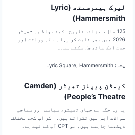
لیرک ہیمرسمتھ (Lyric
Hammersmith)
125 سال سے زائد تاریخ رکھنے والا یہ تھیٹر
2026 میں بھی ثابت کر رہا ہے کہ وراثت اور
جدت ایک ساتھ چل سکتے ہیں۔
پتہ:
Lyric Square, Hammersmith
کیمڈن پیپلز تھیٹر (Camden
People’s Theatre)
یہ وہ جگہ ہے جہاں تھیٹر، سیاست اور سماجی
سوالات آپس میں ٹکراتے ہیں۔ اگر آپ کچھ مختلف
دیکھنا چاہتے ہیں، تو CPT آپ کے لیے ہے۔