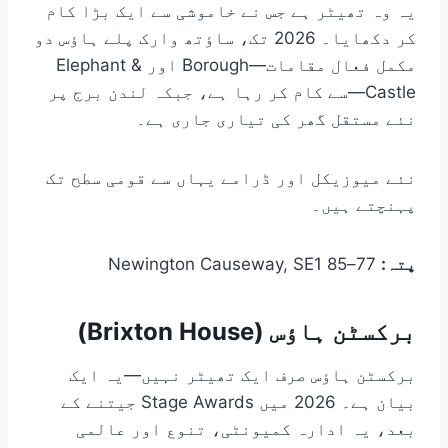
یہ وہ تھیٹر ہے جس نے خاموشی سے ایک بڑا کام
کر دکھایا۔ 2026 تک، ساؤتھ وارک پلے ہاؤس دو
مکمل فعال مقامات—Borough اور Elephant &
Castle—سے کام کر رہا ہے، جبکہ لندن برج پر
نئے مستقل گھر کی تیاری جاری ہے۔
نئے میوزیکل اور ڈرامے یہاں سے قومی سطح تک
پہنچتے ہیں۔
پتہ:
77–85 Newington Causeway, SE1
برکسٹن ہاؤس (Brixton House)
برکسٹن ہاؤس صرف ایک تھیٹر نہیں—یہ ایک
بیان ہے۔ 2026 میں Stage Awards جیتنے کے
بعد، یہ ادارہ کمیونٹی، تنوع اور عالمی