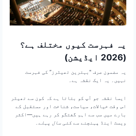
یہ فہرست کیوں مختلف ہے؟
(2026 ایڈیشن)
یہ مضمون صرف "بہترین تھیٹرز” کی فہرست
نہیں۔ یہ ایک نقشہ ہے۔
ایسا نقشہ جو آپ کو بتاتا ہے کہ کون سے تھیٹر
اس وقت خیالات، سیاست، شناخت اور مستقبل کے
بارے میں سب سے اہم گفتگو کر رہے ہیں—اکثر
ویسٹ اینڈ پہنچنے سے
کئی سال پہلے
۔