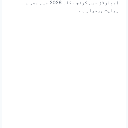
ایوارڈز میں گونجے گا۔ 2026 میں بھی یہ
روایت برقرار ہے۔