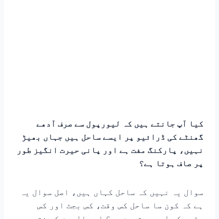
کیا آپ جانتے ہیں کہ لیورپول سے صرف آدھے
گھنٹے کی ڈرائیو پر ایسے ساحل ہیں جہاں بھیڑ
نہیں، پارکنگ مفت ہے اور پانی حیرت انگیز طور
پر صاف ہوتا ہے؟
سوال یہ نہیں کہ ساحل کہاں ہیں، اصل سوال یہ
ہے کہ کون سا ساحل کس وقت، کس بجٹ اور کس
مقصد کے لیے بہترین ہے؟ اسی الجھن کو ختم