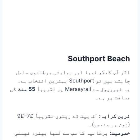
Southport Beach
اگر آپ کھلا، لمبا اور روایتی برطانوی ساحل
چاہتے ہیں تو Southport بہترین انتخاب ہے۔
یہ لیورپول سے Merseyrail پر تقریباً
55 منٹ
کی
مسافت پر ہے۔
ٹرین کرایہ:
آف پیک ڈے ریٹرن تقریباً £7–£9
(زون پر منحصر)۔
خصوصیت:
برطانیہ کا سب سے لمبا پیئر، فیملی