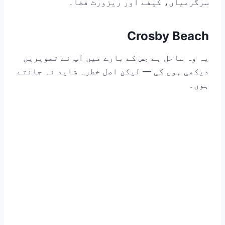
سرگرمیاں، کیفے اور ریزورٹ فضا۔
Crosby Beach
یہ وہ ساحل ہے جس کے بارے میں آپ نے تصویریں
دیکھی ہوں گی — لیکن اصل خطرہ شاید نہ جانتے
ہوں۔