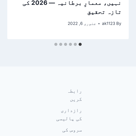
نہیں، معمارِ برطانیہ — 2026 کی
تازہ تحقیق
By
ak1123
جنوری 6, 2022
رابطہ
کریں
رازداری
کی پالیسی
سروس کی