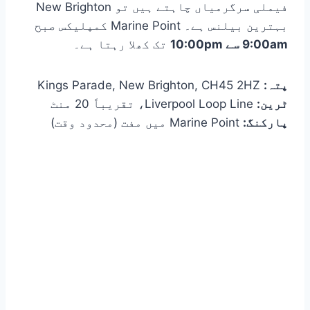
فیملی سرگرمیاں چاہتے ہیں تو New Brighton
بہترین بیلنس ہے۔ Marine Point کمپلیکس صبح
9:00am سے 10:00pm
تک کھلا رہتا ہے۔
پتہ:
Kings Parade, New Brighton, CH45 2HZ
ٹرین:
Liverpool Loop Line، تقریباً 20 منٹ
پارکنگ:
Marine Point میں مفت (محدود وقت)