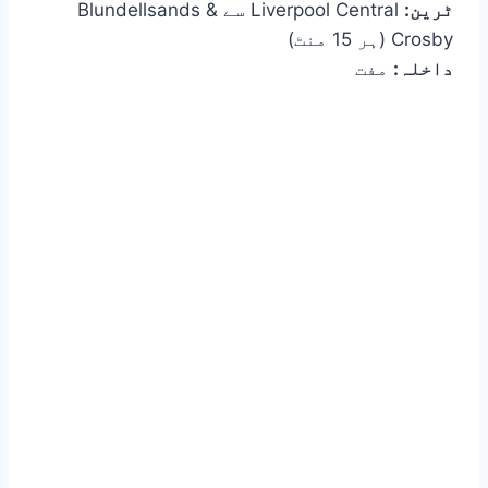
ٹرین:
Liverpool Central سے Blundellsands &
Crosby (ہر 15 منٹ)
داخلہ:
مفت