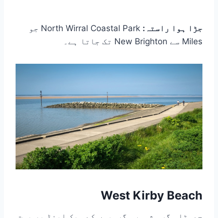
جڑا ہوا راستہ:
North Wirral Coastal Park جو
Miles سے New Brighton تک جاتا ہے۔
West Kirby Beach
چھوٹا مگر مشہور۔ گرمیوں کے ویک اینڈ پر بہت