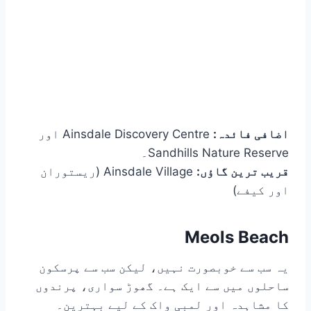
اضافی فائدہ:
Ainsdale Discovery Centre اور
Sandhills Nature Reserve۔
قریب ترین گاؤں:
Ainsdale Village (ریستوران
اور کیفے)
Meols Beach
یہ سب سے خوبصورت نہیں، لیکن سب سے پرسکون
ساحلوں میں سے ایک ہے۔ گھوڑ سواری، پرندوں
کا مشاہدہ اور لمبی واک کے لیے بہترین۔