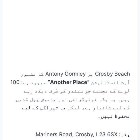
Crosby Beach پر Antony Gormley کا مشہور
آرٹ انسٹالیشن
“Another Place”
موجود ہے: 100
لوہے کے مجسمے جو سمندر کی طرف دیکھ رہے
ہیں۔ یہ جگہ فوٹوگرافی اور خاموش چہل قدمی
کے لیے شاندار ہے، لیکن
یہ تیراکی کے لیے
محفوظ نہیں
۔
پتہ:
Mariners Road, Crosby, L23 6SX