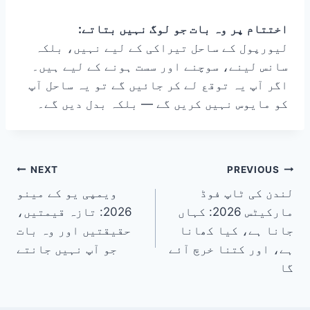
اختتام پر وہ بات جو لوگ نہیں بتاتے:
لیورپول کے ساحل تیراکی کے لیے نہیں، بلکہ
سانس لینے، سوچنے اور سست ہونے کے لیے ہیں۔
اگر آپ یہ توقع لے کر جائیں گے تو یہ ساحل آپ
کو مایوس نہیں کریں گے — بلکہ بدل دیں گے۔
پوسٹوں
NEXT
PREVIOUS
لندن کی ٹاپ فوڈ
ویمپی یو کے مینو
کی
مارکیٹس 2026: کہاں
2026: تازہ قیمتیں،
نیویگیشن
جانا ہے، کیا کھانا
حقیقتیں اور وہ بات
ہے، اور کتنا خرچ آئے
جو آپ نہیں جانتے
گا