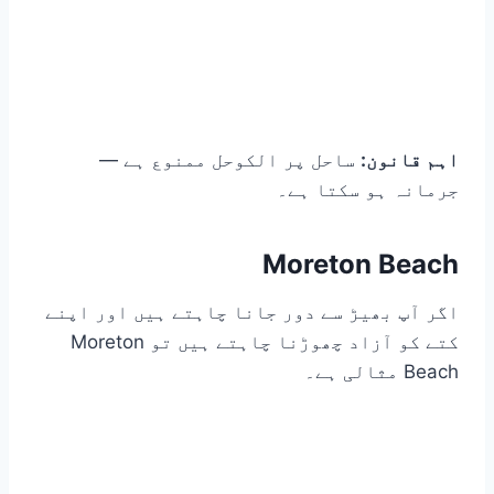
اہم قانون:
ساحل پر الکوحل ممنوع ہے —
جرمانہ ہو سکتا ہے۔
Moreton Beach
اگر آپ بھیڑ سے دور جانا چاہتے ہیں اور اپنے
کتے کو آزاد چھوڑنا چاہتے ہیں تو Moreton
Beach مثالی ہے۔