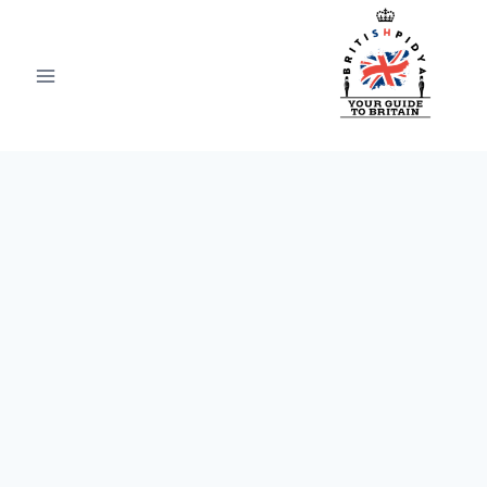
Ski
t
conten