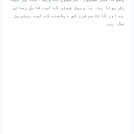
رش ہوتا ہے۔ یہ وہیل چیئر کے لیے قابلِ رسائی
ہے اور کائٹ سرفرز کو دیکھنے کے لیے بہترین
جگہ ہے۔