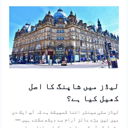
لیڈز میں شاپنگ کا اصل
کھیل کیا ہے؟
لیڈز سٹی سینٹر اتنا کمپیکٹ ہے کہ آپ ایک دن
میں تین بڑے مالز آرام سے دیکھ سکتے ہیں —
بشرطیکہ آپ کو معلوم ہو کہاں جانا ہے اور