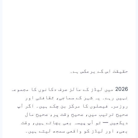
حقیقت اس کے برعکس ہے۔
2026 میں لیڈز کے مالز صرف دکانوں کا مجموعہ
نہیں رہے۔ یہ شہر کے سماجی، ثقافتی اور
روزمرہ فیصلوں کا مرکز بن چکے ہیں۔ اگر آپ
صحیح ترتیب میں، صحیح وقت پر، صحیح مال
دیکھیں — تو آپ پیسہ بھی بچاتے ہیں، وقت
بھی، اور لیڈز کو واقعی سمجھ لیتے ہیں۔