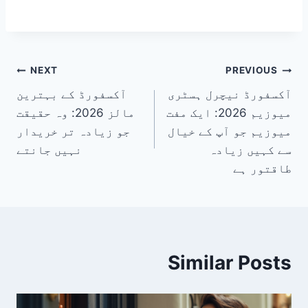
پوسٹوں
NEXT
PREVIOUS
آکسفورڈ نیچرل ہسٹری
آکسفورڈ کے بہترین
کی
میوزیم 2026: ایک مفت
مالز 2026: وہ حقیقت
نیویگیشن
میوزیم جو آپ کے خیال
جو زیادہ تر خریدار
سے کہیں زیادہ
نہیں جانتے
طاقتور ہے
Similar Posts