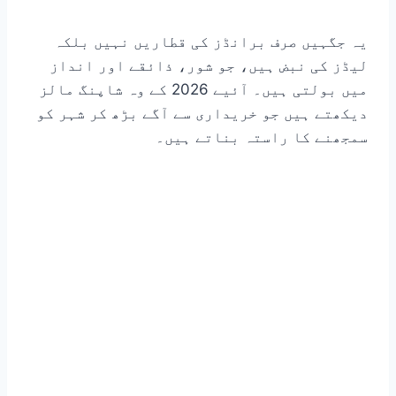
یہ جگہیں صرف برانڈز کی قطاریں نہیں بلکہ
لیڈز کی نبض ہیں، جو شور، ذائقے اور انداز
میں بولتی ہیں۔ آئیے 2026 کے وہ شاپنگ مالز
دیکھتے ہیں جو خریداری سے آگے بڑھ کر شہر کو
سمجھنے کا راستہ بناتے ہیں۔