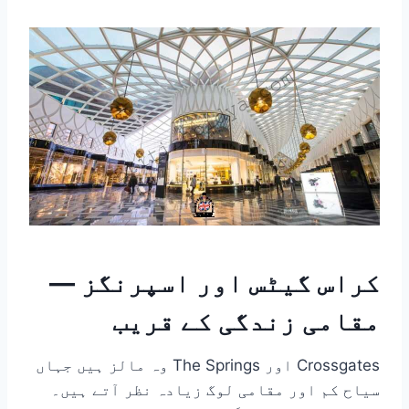
کراس گیٹس اور اسپرنگز —
مقامی زندگی کے قریب
Crossgates اور The Springs وہ مالز ہیں جہاں
سیاح کم اور مقامی لوگ زیادہ نظر آتے ہیں۔