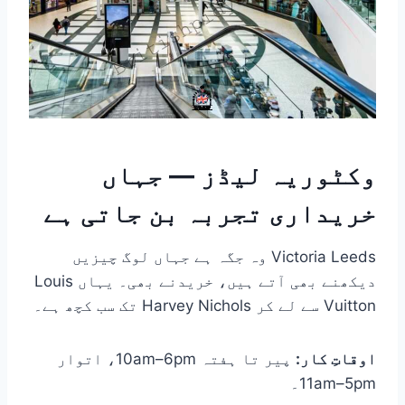
وکٹوریہ لیڈز — جہاں
خریداری تجربہ بن جاتی ہے
Victoria Leeds وہ جگہ ہے جہاں لوگ چیزیں
دیکھنے بھی آتے ہیں، خریدنے بھی۔ یہاں Louis
Vuitton سے لے کر Harvey Nichols تک سب کچھ ہے۔
اوقاتِ کار:
پیر تا ہفتہ 10am–6pm، اتوار
11am–5pm۔