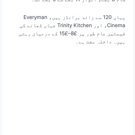
یہاں 120 سے زائد برانڈز ہیں، Everyman
Cinema، اور Trinity Kitchen جہاں کھانے کی
قیمتیں عام طور پر £8–£15 کے درمیان رہتی
ہیں۔ داخلہ مفت ہے۔