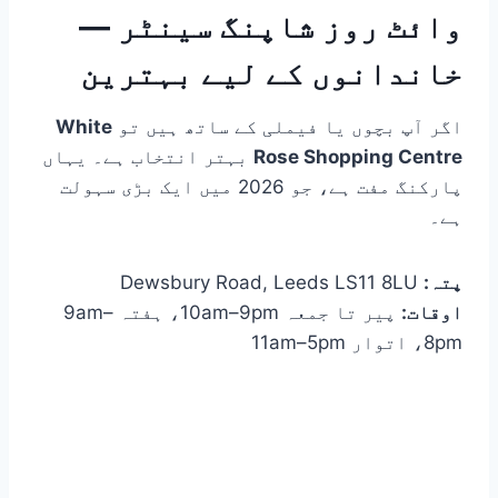
وائٹ روز شاپنگ سینٹر —
خاندانوں کے لیے بہترین
اگر آپ بچوں یا فیملی کے ساتھ ہیں تو
White
Rose Shopping Centre
بہتر انتخاب ہے۔ یہاں
پارکنگ مفت ہے، جو 2026 میں ایک بڑی سہولت
ہے۔
پتہ:
Dewsbury Road, Leeds LS11 8LU
اوقات:
پیر تا جمعہ 10am–9pm، ہفتہ 9am–
8pm، اتوار 11am–5pm