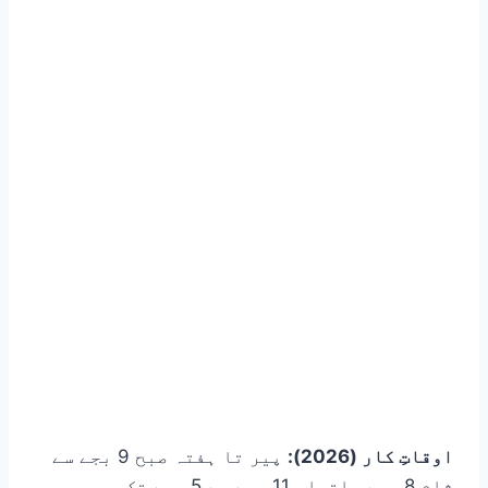
اوقاتِ کار (2026):
پیر تا ہفتہ صبح 9 بجے سے
شام 8 بجے، اتوار 11 بجے سے 5 بجے تک۔