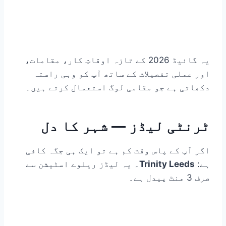
یہ گائیڈ 2026 کے تازہ اوقاتِ کار، مقامات،
اور عملی تفصیلات کے ساتھ آپ کو وہی راستہ
دکھاتی ہے جو مقامی لوگ استعمال کرتے ہیں۔
ٹرنٹی لیڈز — شہر کا دل
اگر آپ کے پاس وقت کم ہے تو ایک ہی جگہ کافی
ہے:
Trinity Leeds
۔ یہ لیڈز ریلوے اسٹیشن سے
صرف 3 منٹ پیدل ہے۔