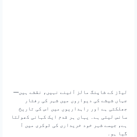
لیڈز کے شاپنگ مالز آئینے نہیں، نقشے ہیں—
جہاں شیشے کی دیواروں میں شہر کی رفتار
جھلکتی ہے اور راہداریوں میں اس کی تاریخ
سانس لیتی ہے۔ یہاں ہر قدم ایک کہانی کھولتا
ہے، جیسے شہر خود خریداری کی ٹوکری میں آ
گیا ہو۔