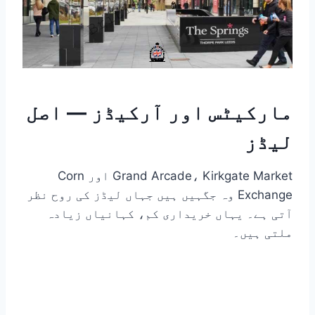
مارکیٹس اور آرکیڈز — اصل
لیڈز
Grand Arcade، Kirkgate Market اور Corn
Exchange وہ جگہیں ہیں جہاں لیڈز کی روح نظر
آتی ہے۔ یہاں خریداری کم، کہانیاں زیادہ
ملتی ہیں۔