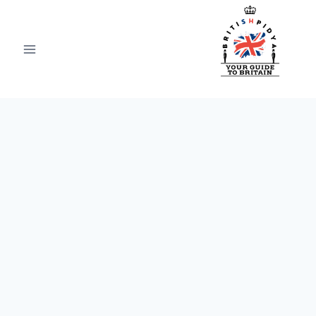
Ski
t
conten