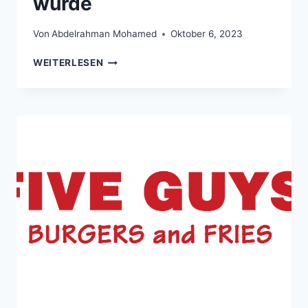
wurde
Von
Abdelrahman Mohamed
Oktober 6, 2023
WIMPY
WEITERLESEN
UK
MENÜ
2026:
AKTUELLE
PREISE,
KLASSIKER
&
WAS
WIRKLICH
TEURER
WURDE