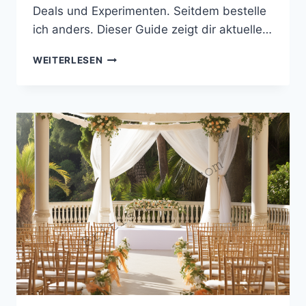
Deals und Experimenten. Seitdem bestelle
ich anders. Dieser Guide zeigt dir aktuelle…
BURGER
WEITERLESEN
KING
MENÜ
IN
ENGLAND
2026:
PREISE,
HIGHLIGHTS
&
SPARTIPPS