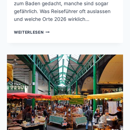
zum Baden gedacht, manche sind sogar
gefährlich. Was Reiseführer oft auslassen
und welche Orte 2026 wirklich…
DIE
WEITERLESEN
8
BESTEN
STRÄNDE
BEI
LIVERPOOL
2026
–
WAS
REISEFÜHRER
IHNEN
NICHT
SAGEN