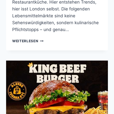
Restaurantküche. Hier entstehen Trends,
hier isst London selbst. Die folgenden
Lebensmittelmärkte sind keine
Sehenswürdigkeiten, sondern kulinarische
Pflichtstopps – und genau…
DIE
WEITERLESEN
12
BESTEN
LEBENSMITTELMÄRKTE
IN
LONDON
2026
–
WO
DIE
STADT
WIRKLICH
ISST