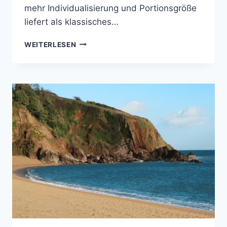
mehr Individualisierung und Portionsgröße
liefert als klassisches…
FIVE
WEITERLESEN
GUYS
MENÜ
IN
GROSSBRITANNIEN 2
026: P
REISE, F
AKTEN &
W
AS D
U W
IRKLICH B
EKOMMST