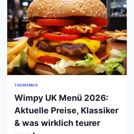
OXFORD
2026
–
WO
ESSEN
MEHR
BEDEUTET
ALS
NUR
SATTWERDEN
TOURISMUS
Wimpy UK Menü 2026:
Aktuelle Preise, Klassiker
& was wirklich teurer