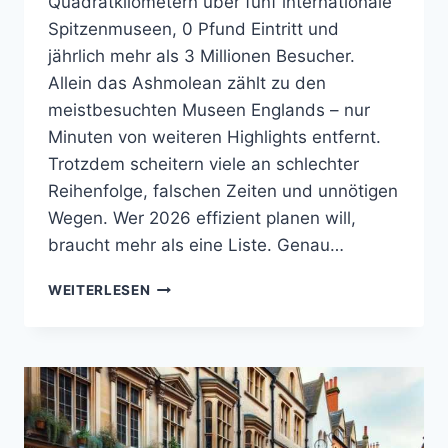
Quadratkilometern über fünf internationale
Spitzenmuseen, 0 Pfund Eintritt und
jährlich mehr als 3 Millionen Besucher.
Allein das Ashmolean zählt zu den
meistbesuchten Museen Englands – nur
Minuten von weiteren Highlights entfernt.
Trotzdem scheitern viele an schlechter
Reihenfolge, falschen Zeiten und unnötigen
Wegen. Wer 2026 effizient planen will,
braucht mehr als eine Liste. Genau…
DIE
WEITERLESEN
BESTEN
MUSEEN
IN
OXFORD
2026
–
WAS