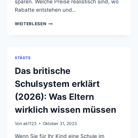
sparen. Welche Preise realistisch sind, wo
Rabatte entstehen und…
IPHONE‑PREISE
WEITERLESEN
IN
GROSSBRITANNIEN 2
026: W
AS S
IE W
STÄDTE
IRKLICH K
OSTEN –
Das britische
U
ND W
Schulsystem erklärt
O D
U S
(2026): Was Eltern
PARST
wirklich wissen müssen
Von
ak1123
Oktober 31, 2023
Wenn Sie für Ihr Kind eine Schule im