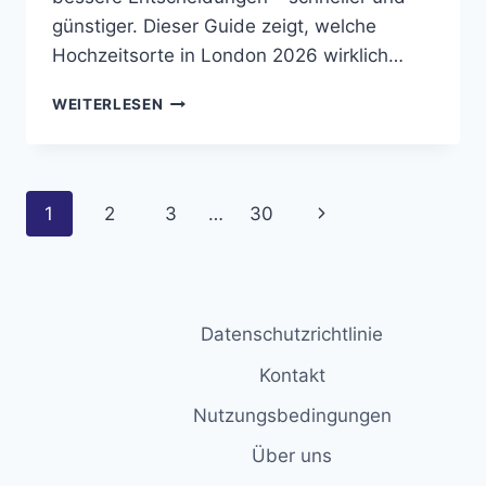
günstiger. Dieser Guide zeigt, welche
Hochzeitsorte in London 2026 wirklich…
DIE
WEITERLESEN
BESTEN
HOCHZEITSORTE
IN
LONDON
Seitennavigation
Nächste
1
2
3
…
30
2026
–
Seite
DER
EHRLICHE
GUIDE
FÜR
Datenschutzrichtlinie
PAARE
Kontakt
Nutzungsbedingungen
Über uns