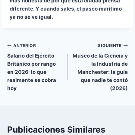
más honesta de por qué esta ciudad piensa
diferente. Y cuando sales, el paseo marítimo
ya no se ve igual.
Navegación
ANTERIOR
SIGUIENTE
Salario del Ejército
Museo de la Ciencia y
de
Británico por rango
la Industria de
entradas
en 2026: lo que
Manchester: la guía
realmente se cobra
que nadie te contó
hoy
(2026)
Publicaciones Similares