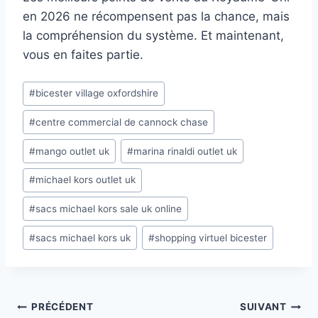
en 2026 ne récompensent pas la chance, mais
la compréhension du système. Et maintenant,
vous en faites partie.
Étiquettes
#
bicester village oxfordshire
de
#
centre commercial de cannock chase
la
publication :
#
mango outlet uk
#
marina rinaldi outlet uk
#
michael kors outlet uk
#
sacs michael kors sale uk online
#
sacs michael kors uk
#
shopping virtuel bicester
Navigation
PRÉCÉDENT
SUIVANT