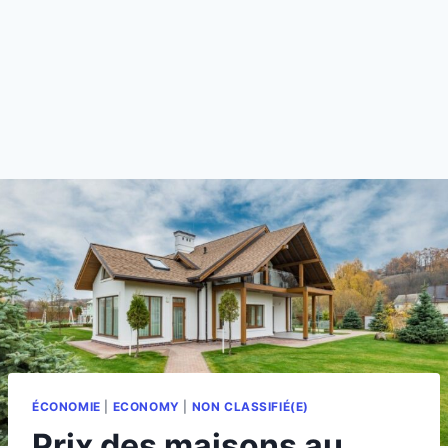
ÉCONOMIE
|
ECONOMY
|
NON CLASSIFIÉ(E)
Prix des maisons au