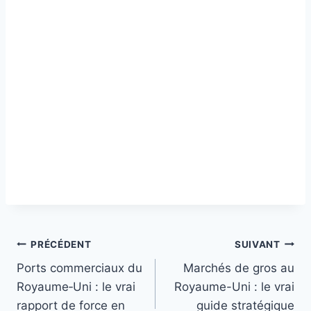
Navigation
PRÉCÉDENT
SUIVANT
Ports commerciaux du
Marchés de gros au
de
Royaume‑Uni : le vrai
Royaume-Uni : le vrai
l’article
rapport de force en
guide stratégique