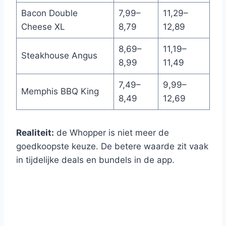
Bacon Double
7,99–
11,29–
Cheese XL
8,79
12,89
8,69–
11,19–
Steakhouse Angus
8,99
11,49
7,49–
9,99–
Memphis BBQ King
8,49
12,69
Realiteit:
de Whopper is niet meer de
goedkoopste keuze. De betere waarde zit vaak
in tijdelijke deals en bundels in de app.