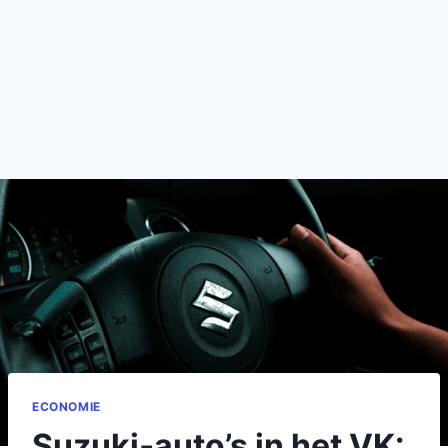
ECONOMIE
Suzuki‑auto’s in het VK: