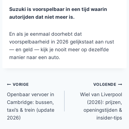
Suzuki is voorspelbaar in een tijd waarin
autorijden dat niet meer is.
En als je eenmaal doorhebt dat
voorspelbaarheid in 2026 gelijkstaat aan rust
— en geld — kijk je nooit meer op dezelfde
manier naar een auto.
Bericht
VORIGE
VOLGENDE
Openbaar vervoer in
Wiel van Liverpool
navigatie
Cambridge: bussen,
(2026): prijzen,
taxi’s & trein (update
openingstijden &
2026)
insider‑tips