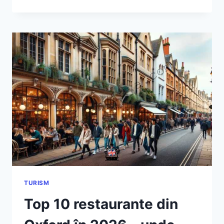
MAI
BUNE
MUZEE
DIN
OXFORD
ÎN
2026
–
GHID
COMPLET,
ACTUALIZAT
TURISM
Top 10 restaurante din