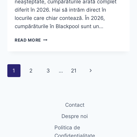
neașteptate, cumpărăturile arată complet
diferit în 2026. Hai să intrăm direct în
locurile care chiar contează. În 2026,
cumpărăturile în Blackpool sunt un…
CUMPĂRĂTURI
READ MORE
ÎN
BLACKPOOL:
GHIDUL
REAL
Page
Next
1
2
3
…
21
CARE
CONTEAZĂ
navigation
Page
ÎN
2026
Contact
Despre noi
Politica de
Confidențialitate