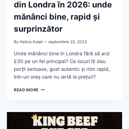
din Londra în 2026: unde
mănânci bine, rapid și
surprinzător
By
Hatice Kulali
septembrie 22, 2023
Unde mănânci bine în Londra fără să arzi
£30 pe un fel principal? Ce locuri îți dau
porții serioase, gust autentic și ritm rapid,
într-un oraș care nu iartă la prețuri?
TOP
READ MORE
12
PIEȚE
ALIMENTARE
DIN
LONDRA
ÎN