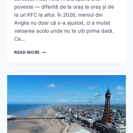
poveste — diferită de la oraș la oraș și de
la un KFC la altul. În 2026, meniul din
Anglia nu doar că s-a ajustat, ci a mutat
valoarea acolo unde nu te uiți prima dată.
Ca…
MENIUL
READ MORE
KFC
ÎN
ANGLIA:
PREȚURI
REALE,
TRUCURI
ȘI
CE
S-
A
SCHIMBAT
ÎN
2026