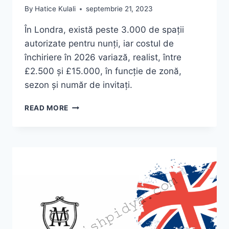
By
Hatice Kulali
septembrie 21, 2023
În Londra, există peste 3.000 de spații
autorizate pentru nunți, iar costul de
închiriere în 2026 variază, realist, între
£2.500 și £15.000, în funcție de zonă,
sezon și număr de invitați.
TOP
READ MORE
30
CELE
MAI
BUNE
LOCURI
DE
NUNTĂ
DIN
LONDRA
(2026)
–