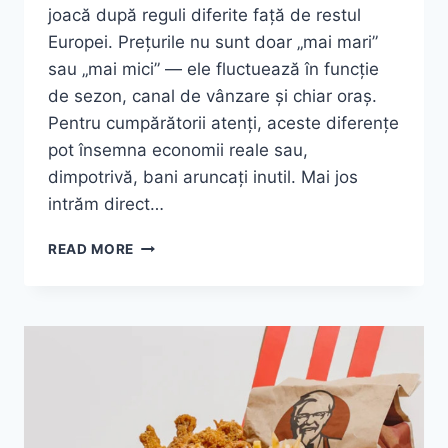
joacă după reguli diferite față de restul
Europei. Prețurile nu sunt doar „mai mari”
sau „mai mici” — ele fluctuează în funcție
de sezon, canal de vânzare și chiar oraș.
Pentru cumpărătorii atenți, aceste diferențe
pot însemna economii reale sau,
dimpotrivă, bani aruncați inutil. Mai jos
intrăm direct…
MASSIMO
READ MORE
DUTTI
MAREA
BRITANIE
2026:
PREȚURI
REALE,
UNDE
MERITĂ
SĂ