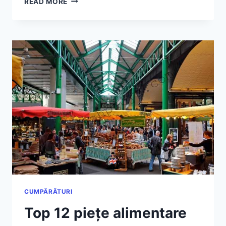
READ MORE
MAI
BUNE
8
PLAJE
DIN
LIVERPOOL
ÎN
2026
–
GHID
REAL,
CU
ACCES,
COSTURI
ȘI
CAPCANE
CUMPĂRĂTURI
Top 12 piețe alimentare