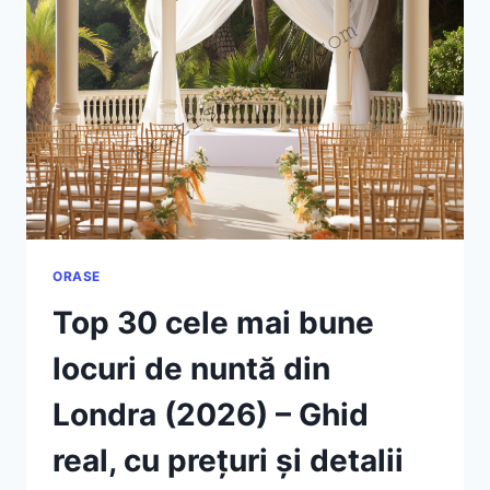
REALE,
DIFERENȚE
ASCUNSE
ȘI
CUM
SĂ
PLĂTEȘTI
MAI
PUȚIN
ORASE
Top 30 cele mai bune
locuri de nuntă din
Londra (2026) – Ghid
real, cu prețuri și detalii