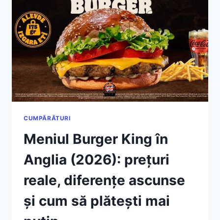
2026:
UNDE
MĂNÂNCI
BINE,
RAPID
ȘI
SURPRINZĂTOR
CUMPĂRĂTURI
Meniul Burger King în
Anglia (2026): prețuri
reale, diferențe ascunse
și cum să plătești mai