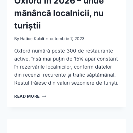
Oxford în 2026 – unde
mănâncă localnicii, nu
turiștii
By
Hatice Kulali
octombrie 7, 2023
Oxford numără peste 300 de restaurante
active, însă mai puțin de 15% apar constant
în rezervările localnicilor, conform datelor
din recenzii recurente și trafic săptămânal.
Restul trăiesc din valuri sezoniere de turiști.
TOP
READ MORE
10
RESTAURANTE
DIN
OXFORD
ÎN
2026