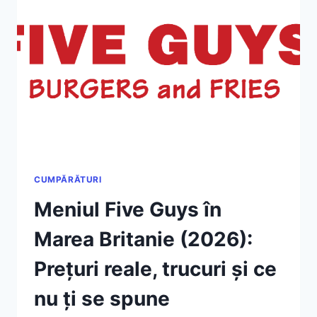
–
UNDE
MĂNÂNCĂ
LOCALNICII,
NU
TURIȘTII
CUMPĂRĂTURI
Meniul Five Guys în
Marea Britanie (2026):
Prețuri reale, trucuri și ce
nu ți se spune