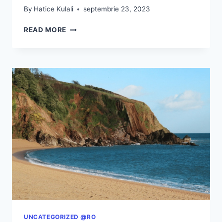
By
Hatice Kulali
septembrie 23, 2023
MENIUL
READ MORE
FIVE
GUYS
ÎN
MAREA
BRITANIE
(2026):
PREȚURI
REALE,
TRUCURI
ȘI
CE
NU
ȚI
SE
SPUNE
UNCATEGORIZED @RO