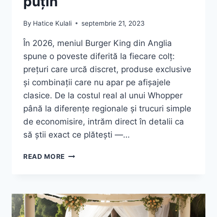
puțin
By
Hatice Kulali
septembrie 21, 2023
În 2026, meniul Burger King din Anglia
spune o poveste diferită la fiecare colț:
prețuri care urcă discret, produse exclusive
și combinații care nu apar pe afișajele
clasice. De la costul real al unui Whopper
până la diferențe regionale și trucuri simple
de economisire, intrăm direct în detalii ca
să știi exact ce plătești —…
MENIUL
READ MORE
BURGER
KING
ÎN
ANGLIA
(2026):
PREȚURI