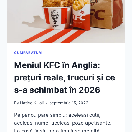
CUMPERI
ȘI
CUM
SĂ
ECONOMISEȘTI
INTELIGENT
CUMPĂRĂTURI
Meniul KFC în Anglia:
prețuri reale, trucuri și ce
s-a schimbat în 2026
By
Hatice Kulali
septembrie 15, 2023
Pe panou pare simplu: aceleași cutii,
aceleași nume, aceleași poze apetisante.
La casă, însă, nota finală spune altă