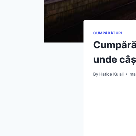
CUMPĂRĂTURI
Cumpărăt
unde câș
By
Hatice Kulali
ma