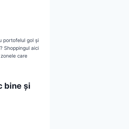
 portofelul gol și
”? Shoppingul aici
n zonele care
 bine și