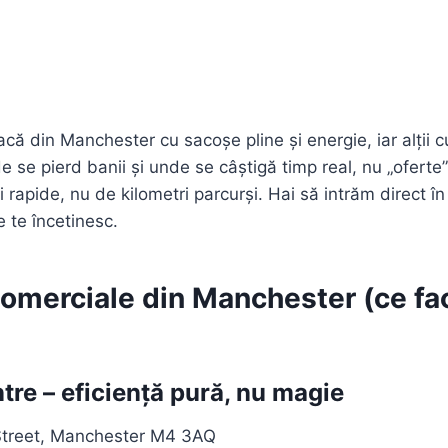
eacă din Manchester cu sacoșe pline și energie, iar alții cu
de se pierd banii și unde se câștigă timp real, nu „oferte
i rapide, nu de kilometri parcurși. Hai să intrăm direct î
e te încetinesc.
omerciale din Manchester (ce fac
tre – eficiență pură, nu magie
treet, Manchester M4 3AQ