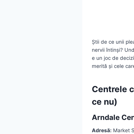
Știi de ce unii pl
nervii întinși? Un
e un joc de decizi
merită și cele car
Centrele c
ce nu)
Arndale Cen
Adresă:
Market S