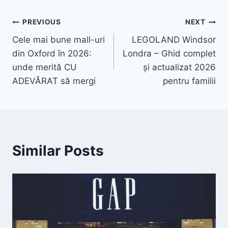
Navigare
PREVIOUS
NEXT
Cele mai bune mall-uri
LEGOLAND Windsor
în
din Oxford în 2026:
Londra – Ghid complet
articole
unde merită CU
și actualizat 2026
ADEVĂRAT să mergi
pentru familii
Similar Posts