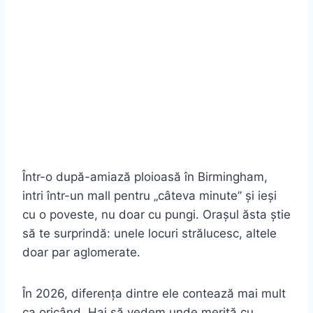
Într-o după-amiază ploioasă în Birmingham,
intri într-un mall pentru „câteva minute” și ieși
cu o poveste, nu doar cu pungi. Orașul ăsta știe
să te surprindă: unele locuri strălucesc, altele
doar par aglomerate.
În 2026, diferența dintre ele contează mai mult
ca oricând. Hai să vedem unde merită cu