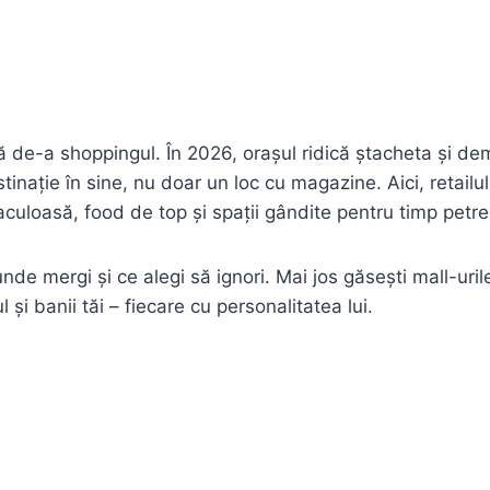
 de-a shoppingul. În 2026, orașul ridică ștacheta și d
stinație în sine, nu doar un loc cu magazine. Aici, retail
aculoasă, food de top și spații gândite pentru timp petre
nde mergi și ce alegi să ignori. Mai jos găsești mall-uri
 și banii tăi – fiecare cu personalitatea lui.