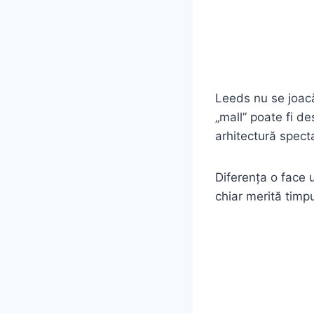
Leeds nu se joacă
„mall” poate fi de
arhitectură spect
Diferența o face u
chiar merită timpul