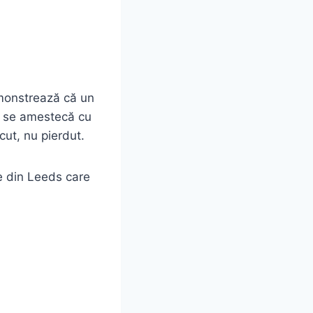
emonstrează că un
ul se amestecă cu
cut, nu pierdut.
le din Leeds care