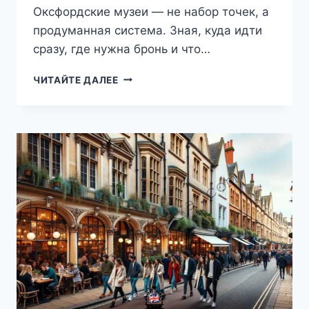
Оксфордские музеи — не набор точек, а
продуманная система. Зная, куда идти
сразу, где нужна бронь и что…
ЛУЧШИЕ
ЧИТАЙТЕ ДАЛЕЕ
МУЗЕИ
ОКСФОРДА:
КАК
УВИДЕТЬ
ГЛАВНОЕ
В
2026
ГОДУ
И
НЕ
ПОТЕРЯТЬ
ДЕНЬ