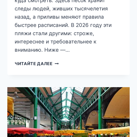
куда смотреть. Здесь песок хранит
следы людей, живших тысячелетия
назад, а приливы меняют правила
быстрее расписаний. В 2026 году эти
пляжи стали другими: строже,
интереснее и требовательнее к
вниманию. Ниже —…
ЛУЧШИЕ
ЧИТАЙТЕ ДАЛЕЕ
ПЛЯЖИ
ЛИВЕРПУЛЯ
В
2026
ГОДУ:
КУДА
ЕХАТЬ,
КОГДА
И
ЗАЧЕМ