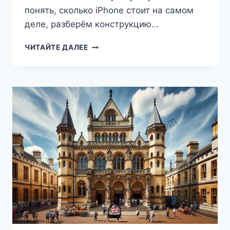
понять, сколько iPhone стоит на самом
деле, разберём конструкцию…
ЦЕНЫ
ЧИТАЙТЕ ДАЛЕЕ
НА
IPHONE
В
ВЕЛИКОБРИТАНИИ
В
2026
ГОДУ:
СКОЛЬКО
НА
САМОМ
ДЕЛЕ
СТОИТ
IPHONE
СЕГОДНЯ