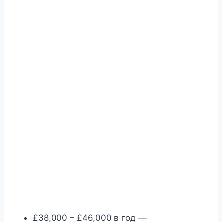
£38,000 – £46,000 в год —