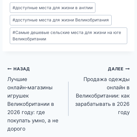
Метки
#
доступные места для жизни в англии
записи:
#
доступные места для жизни Великобритания
#
Самые дешевые сельские места для жизни на юге
Великобритании
Навигация
НАЗАД
ДАЛЕЕ
Лучшие
Продажа одежды
по
онлайн‑магазины
онлайн в
записям
игрушек
Великобритании: как
Великобритании в
зарабатывать в 2026
2026 году: где
году
покупать умно, а не
дорого