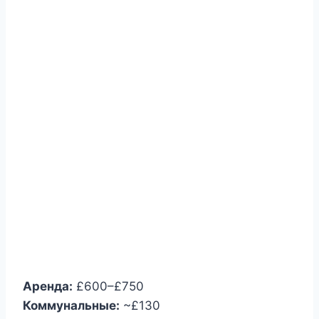
Аренда:
£600–£750
Коммунальные:
~£130