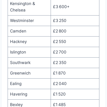
Kensington &
£3 600+
Chelsea
Westminster
£3 250
Camden
£2 800
Hackney
£2 550
Islington
£2 700
Southwark
£2 350
Greenwich
£1 870
Ealing
£2 040
Havering
£1 520
Bexley
£1 485