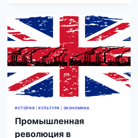
ПРИНЦЕССА:
ПОЧЕМУ
ЕЕ
ВЛИЯНИЕ
ТОЛЬКО
УСИЛИВАЕТСЯ
В
2026
ГОДУ
ИСТОРИЯ
|
КУЛЬТУРА
|
ЭКОНОМИКА
Промышленная
революция в