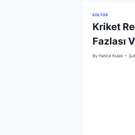
KÜLTÜR
Kriket R
Fazlası V
By
Hatice Kulali
Şub