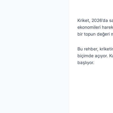
Kriket, 2026’da sa
ekonomileri hareke
bir topun değeri mi
Bu rehber, kriket
biçimde açıyor. K
başlıyor.