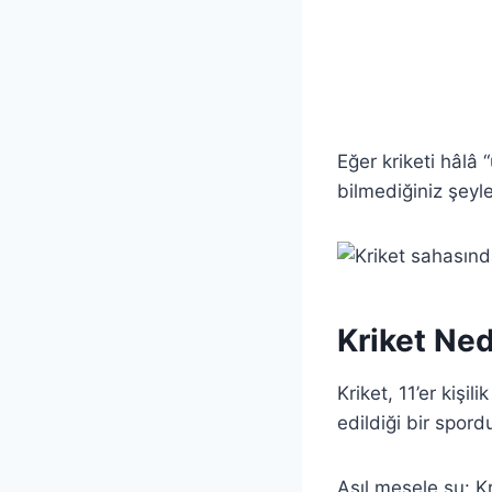
Eğer kriketi hâlâ 
bilmediğiniz şeyler
Kriket Ne
Kriket, 11’er kişi
edildiği bir spor
Asıl mesele şu: Kr