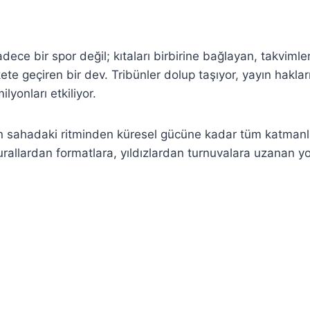
dece bir spor değil; kıtaları birbirine bağlayan, takvimleri
te geçiren bir dev. Tribünler dolup taşıyor, yayın hakları 
lyonları etkiliyor.
in sahadaki ritminden küresel gücüne kadar tüm katmanlar
urallardan formatlara, yıldızlardan turnuvalara uzanan y