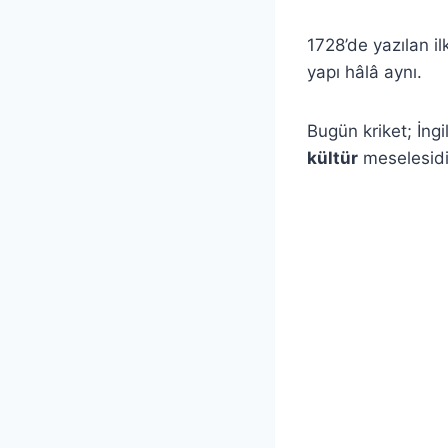
1728’de yazılan il
yapı hâlâ aynı.
Bugün kriket; İngi
kültür
meselesidi