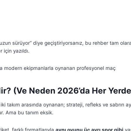
“uzun sürüyor” diye geçiştiriyorsanız, bu rehber tam olar
 için yazıldı.
dir? (Ve Neden 2026’da Her Yerde
lik iki takım arasında oynanan; strateji, refleks ve sabrın 
dur. Ama bu tanım eksik.
iket, farklı formatlarıyla
aynı oyunu üç ayrı spor gibi
yaş