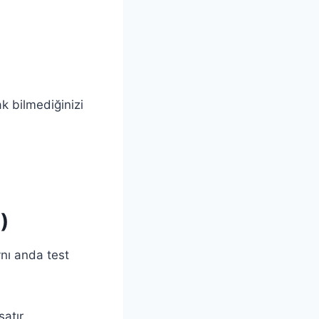
ak bilmediğinizi
)
aynı anda test
atır.