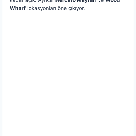
kadar açık. Ayrıca
Mercato Mayfair
ve
Wood
Wharf
lokasyonları öne çıkıyor.