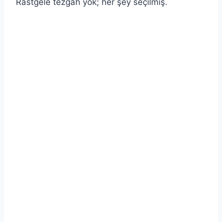
Rastgele tezgâh yok; her şey seçilmiş.