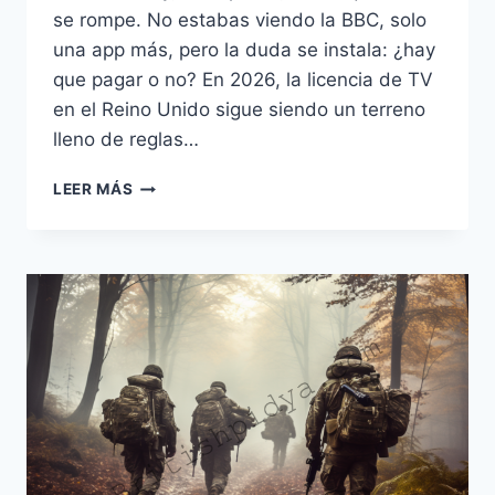
se rompe. No estabas viendo la BBC, solo
una app más, pero la duda se instala: ¿hay
que pagar o no? En 2026, la licencia de TV
en el Reino Unido sigue siendo un terreno
lleno de reglas…
LICENCIA
LEER MÁS
DE
TV
EN
EL
REINO
UNIDO:
REGLAS,
PRECIOS
Y
MULTAS
EN
2026