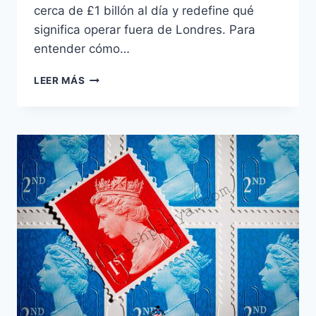
cerca de £1 billón al día y redefine qué
significa operar fuera de Londres. Para
entender cómo…
JP
LEER MÁS
MORGAN
BOURNEMOUTH
EN
2026:
EL
CAMPUS
QUE
MUEVE
£1
BILLÓN
AL
DÍA