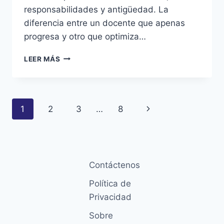
responsabilidades y antigüedad. La
diferencia entre un docente que apenas
progresa y otro que optimiza…
SALARIOS
LEER MÁS
DE
MAESTROS
EN
EL
Navegación
Siguiente
1
2
3
…
8
REINO
UNIDO
de
página
2026:
CIFRAS
página
REALES
POR
Contáctenos
ZONA,
EXPERIENCIA
Política de
Y
Privacidad
CARRERA
Sobre