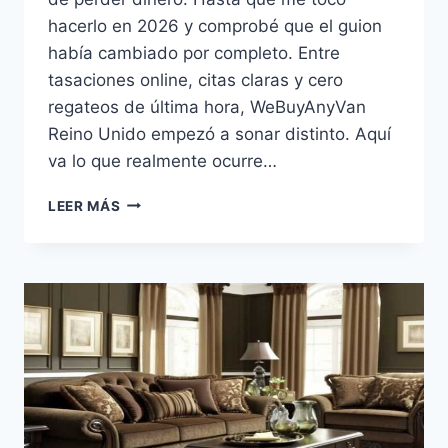
hacerlo en 2026 y comprobé que el guion
había cambiado por completo. Entre
tasaciones online, citas claras y cero
regateos de última hora, WeBuyAnyVan
Reino Unido empezó a sonar distinto. Aquí
va lo que realmente ocurre…
WEBUYANYVAN
LEER MÁS
REINO
UNIDO
EN
2026:
LA
VERDAD
SOBRE
VENDER
TU
FURGONETA
RÁPIDO