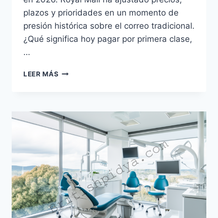
plazos y prioridades en un momento de
presión histórica sobre el correo tradicional.
¿Qué significa hoy pagar por primera clase,
…
FRANQUEO
LEER MÁS
DE
PRIMERA
CLASE
EN
REINO
UNIDO:
PRECIOS
REALES,
TIEMPOS
Y
LO
QUE
HA
CAMBIADO