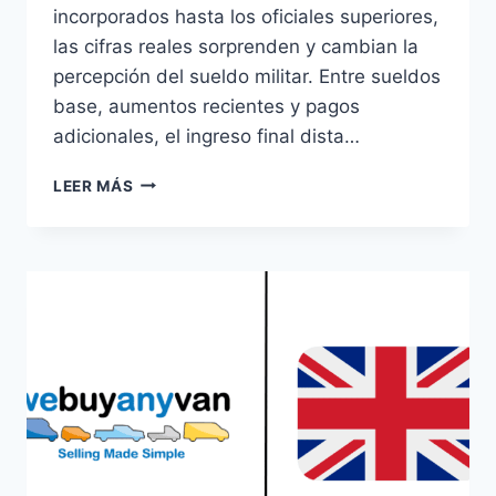
incorporados hasta los oficiales superiores,
las cifras reales sorprenden y cambian la
percepción del sueldo militar. Entre sueldos
base, aumentos recientes y pagos
adicionales, el ingreso final dista…
SALARIO
LEER MÁS
DEL
EJÉRCITO
BRITÁNICO
POR
RANGO
EN
2026:
LO
QUE
REALMENTE
SE
COBRA
HOY