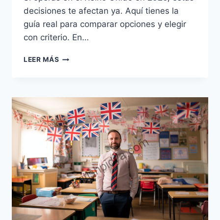
decisiones te afectan ya. Aquí tienes la
guía real para comparar opciones y elegir
con criterio. En…
EL
LEER MÁS
MEJOR
SOFTWARE
DENTAL
DEL
REINO
UNIDO
EN
2026:
LA
GUÍA
REAL
PARA
ELEGIR
BIEN