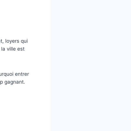
, loyers qui
a ville est
urquoi entrer
up gagnant.