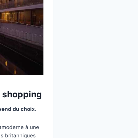
e shopping
vend du choix
.
tramoderne à une
s britanniques