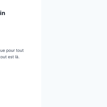
in
que pour tout
out est là.